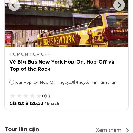
HOP ON HOP OFF
Vé Big Bus New York Hop-On, Hop-Off và
Top of the Rock
Tour Hop-On Hop-Off: 1 ngày Top of the Rock: Ở lại bao lâu tùy thích
Thuyết minh âm thanh
0
(
0
)
Giá từ
:
$ 126.53
/
khách
Tour lân cận
Xem thêm