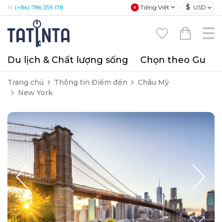
$
Tiếng Việt
USD
M:
(+84) 786 359 178
Du lịch & Chất lượng sống
Chọn theo Gu
T
Trang chủ
Thông tin Điểm đến
Châu Mỹ
New York