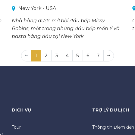
New York - USA
p
Nhà hàng được mở bởi đầu bếp Missy
Robins, một trong những đầu bếp món Ý và
t
pasta hàng đầu tại New York
1
2
3
4
5
6
7
DỊCH VỤ
TRỢ LÝ DU LỊCH
Tour
Thông tin Điểm đến