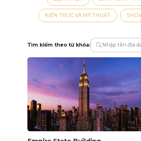
KIẾN TRÚC VÀ MỸ THUẬT
SHOW
Tìm kiếm theo từ khóa:
Empire State Building