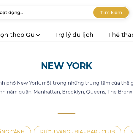
Tìm kiếm
ọn theo Gu
Trợ lý du lịch
Thể tha
NEW YORK
nh phố New York, một trong những trung tâm của thế giớ
nh năm quận: Manhattan, Brooklyn, Queens, The Bronx 
HẮNG CẢNH
RƯỢU VANG - BIA - BAR - CLUB