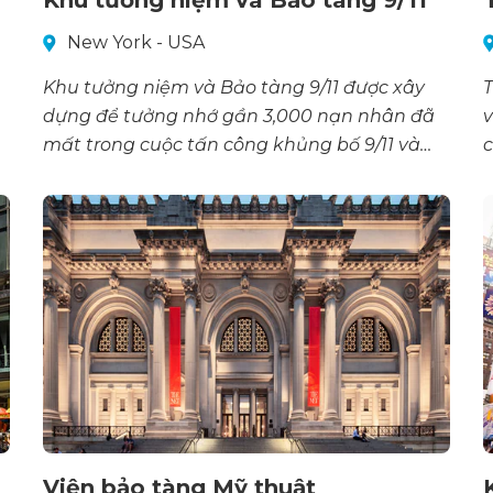
New York - USA
Khu tưởng niệm và Bảo tàng 9/11 được xây
T
dựng để tưởng nhớ gần 3,000 nạn nhân đã
v
mất trong cuộc tấn công khủng bố 9/11 và
c
26/02/1993
Viện bảo tàng Mỹ thuật