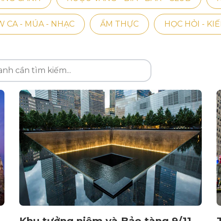
 CA - MÚA - NHẠC
ẨM THỰC
HỌC HỎI - KI
Khu tưởng niệm và Bảo tàng 9/11