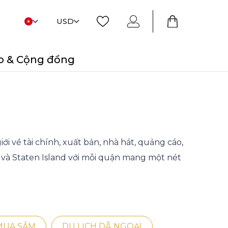
USD
o & Cộng đồng
i về tài chính, xuất bản, nhà hát, quảng cáo,
và Staten Island với mỗi quận mang một nét
MUA SẮM
DU LỊCH DÃ NGOẠI