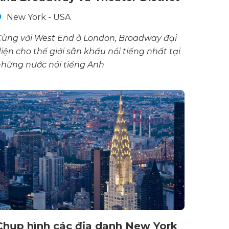
New York - USA
ùng với West End ở London, Broadway đại
iện cho thế giới sân khấu nổi tiếng nhất tại
hững nước nói tiếng Anh
Chụp hình các địa danh New York