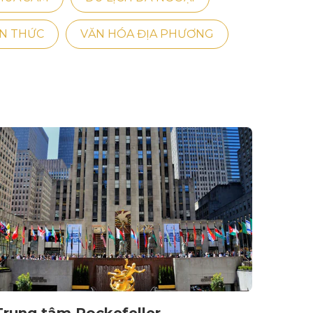
ẾN THỨC
VĂN HÓA ĐỊA PHƯƠNG
Trung tâm Rockefeller