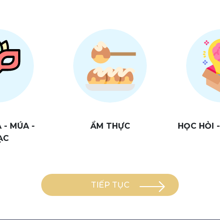
- MÚA -
ẨM THỰC
HỌC HỎI 
ẠC
TIẾP TỤC