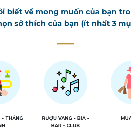
ôi biết về mong muốn của bạn tro
ọn sở thích của bạn (ít nhất 3 m
 - THẮNG
RƯỢU VANG - BIA -
MU
NH
BAR - CLUB