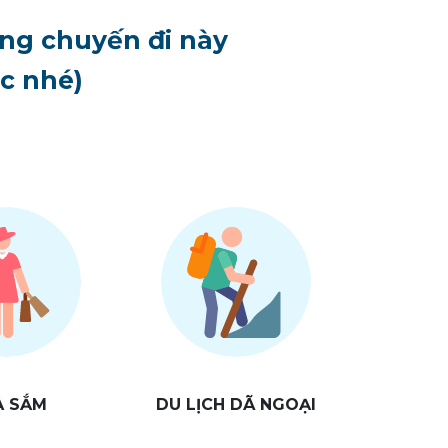
ng chuyến đi này
ục nhé)
A SẮM
DU LỊCH DÃ NGOẠI