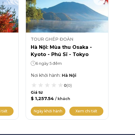
TOUR GHÉP ĐOÀN
TOUR
Hà Nội: Mùa thu Osaka -
Tp. H
Kyoto - Phú Sĩ - Tokyo
Kyoto
6 ngày 5 đêm
5 ng
Nơi khởi hành
:
Hà Nội
Nơi kh
0
(
0
)
Giá từ
Giá từ
$ 1,257.54
$ 1,10
/
khách
 tiết
Ngày khởi hành
Xem chi tiết
Ngày 