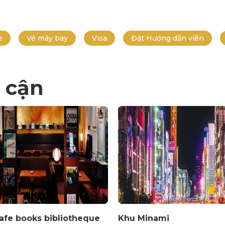
e
Vé máy bay
Visa
Đặt Hướng dẫn viên
 cận
afe books bibliotheque
Khu Minami