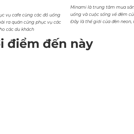
Minami là trung tâm mua sắ
uống và cuộc sống về đêm củ
c vụ cafe cùng các đồ uống
Đây là thế giới của đèn neon, 
ài ra quán cũng phục vụ các
ho các du khách
ới điểm đến này