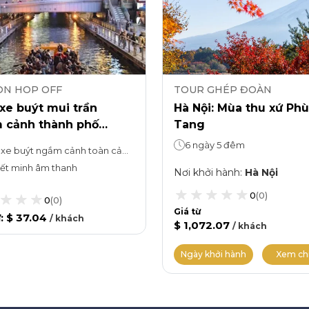
ON HOP OFF
TOUR GHÉP ĐOÀN
xe buýt mui trần
Hà Nội: Mùa thu xứ Phù
 cảnh thành phố
Tang
a và du ngoạn sông
6 ngày 5 đêm
Tour xe buýt ngắm cảnh toàn cảnh: 1 giờDu ngoạn bằng thuyền: 20 phút
bori.
ết minh âm thanh
Nơi khởi hành
:
Hà Nội
0
(
0
)
0
(
0
)
Giá từ
ừ
:
$ 37.04
/
khách
$ 1,072.07
/
khách
Ngày khởi hành
Xem chi