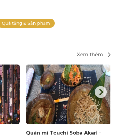
Quà tặng & Sản phẩm
Xem thêm
Quán mì Teuchi Soba Akari -
Quán m