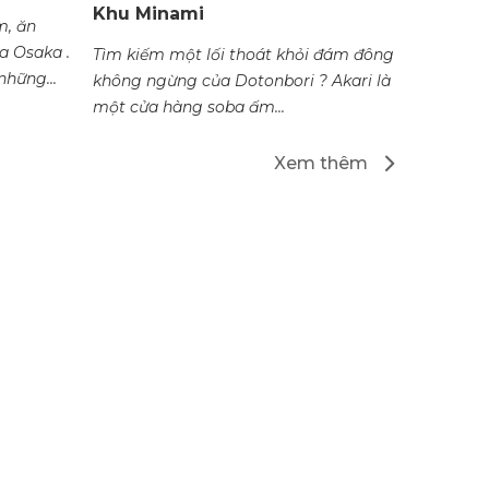
Khu Minami
Kita
m, ăn
a Osaka .
Tìm kiếm một lối thoát khỏi đám đông
Quán mì 1 sao
những...
không ngừng của Dotonbori ? Akari là
- phục v
một cửa hàng soba ấm...
giá cả ph
Xem thêm