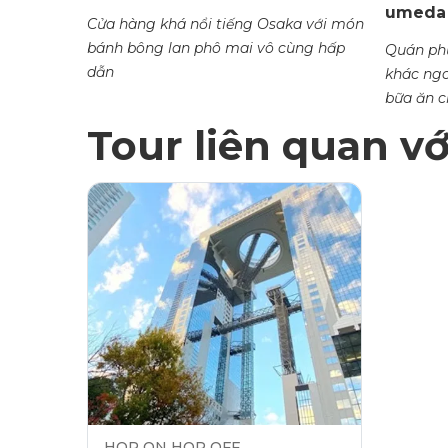
umeda
Cửa hàng khá nổi tiếng Osaka với món
bánh bông lan phô mai vô cùng hấp
ông viên
Quán phụ
dẫn
n này
khác ngo
bữa ăn c
Tour liên quan v
HOP ON HOP OFF