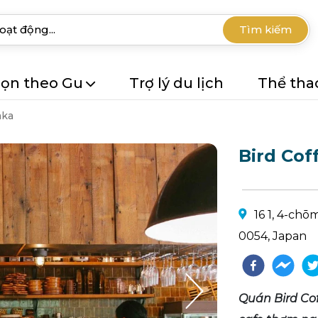
Tìm kiếm
ọn theo Gu
Trợ lý du lịch
Thể tha
aka
Bird Cof
16 1, 4-chō
0054, Japan
Quán Bird Cof