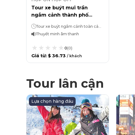
Tour xe buýt mui trần
ngắm cảnh thành phố
Osaka và vé vào Đài quan
Tour xe buýt ngắm cảnh toàn cảnh: 1 giờTòa nhà Umeda Sky: Dành bao nhiêu thời gian tùy thích
sát Kuchu Teien.
Thuyết minh âm thanh
0
(
0
)
Giá từ
:
$ 36.73
/
khách
Tour lân cận
Lựa chọn hàng đầu