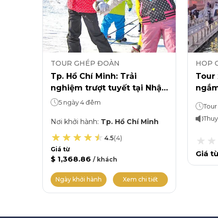
TOUR GHÉP ĐOÀN
HOP 
 trái
Tp. Hồ Chí Minh: Trải
Tour 
a -
nghiệm trượt tuyết tại Nhật
ngắm
ỹ -
Bản
Osak
5 ngày 4 đêm
Doton
Thuy
Minh
Nơi khởi hành
:
Tp. Hồ Chí Minh
4.5
(
4
)
Giá từ
Giá t
$ 1,368.86
/
khách
 tiết
Ngày khởi hành
Xem chi tiết