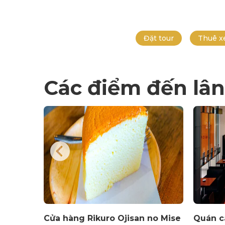
Đặt tour
Thuê x
Các điểm đến lân
- Khu
Cửa hàng Rikuro Ojisan no Mise
Quán c