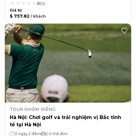
0
(
0
)
Giá từ
$ 757.82
/
khách
TOUR NHÓM RIÊNG
Hà Nội: Chơi golf và trải nghiệm vị Bắc tinh
tế tại Hà Nội
3 ngày 2 đêm
Có thể đón