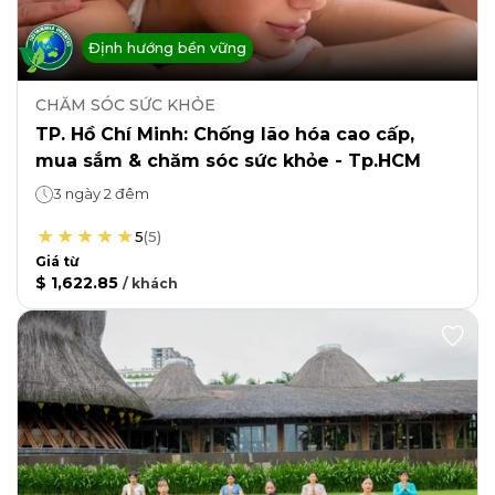
Định hướng bền vững
CHĂM SÓC SỨC KHỎE
TP. Hồ Chí Minh: Chống lão hóa cao cấp,
mua sắm & chăm sóc sức khỏe - Tp.HCM
3 ngày 2 đêm
5
(
5
)
Giá từ
$ 1,622.85
/
khách