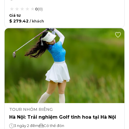
0
(
0
)
Giá từ
$ 279.42
/
khách
TOUR NHÓM RIÊNG
Hà Nội: Trải nghiệm Golf tinh hoa tại Hà Nội
3 ngày 2 đêm
Có thể đón