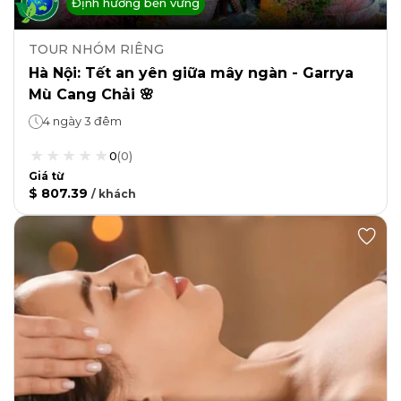
Định hướng bền vững
TOUR NHÓM RIÊNG
Hà Nội: Tết an yên giữa mây ngàn - Garrya
Mù Cang Chải 🌸
4 ngày 3 đêm
0
(
0
)
Giá từ
$ 807.39
/
khách