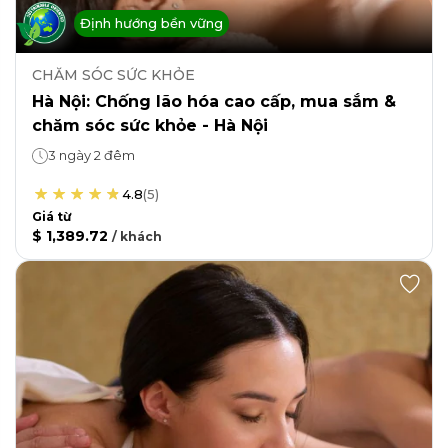
Định hướng bền vững
CHĂM SÓC SỨC KHỎE
Hà Nội: Chống lão hóa cao cấp, mua sắm &
chăm sóc sức khỏe - Hà Nội
3 ngày 2 đêm
4.8
(
5
)
Giá từ
$ 1,389.72
/
khách