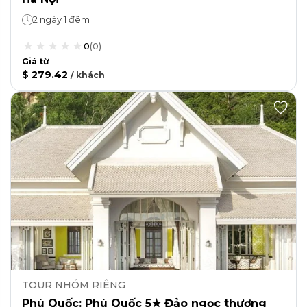
2 ngày 1 đêm
0
(
0
)
Giá từ
$ 279.42
/
khách
TOUR NHÓM RIÊNG
Phú Quốc: Phú Quốc 5★ Đảo ngọc thượng