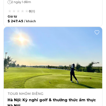
2 ngày 1 đêm
0
(
0
)
Giá từ
$ 247.45
/
khách
TOUR NHÓM RIÊNG
Hà Nội: Kỳ nghỉ golf & thưởng thức ẩm thực
Hà Nội