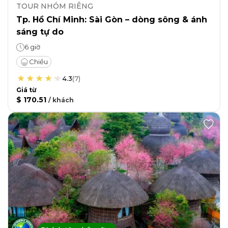
TOUR NHÓM RIÊNG
Tp. Hồ Chí Minh: Sài Gòn – dòng sông & ánh
sáng tự do
6 giờ
Chiều
4.3
(
7
)
Giá từ
$ 170.51
/
khách