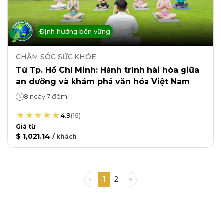
Định hướng bền vững
CHĂM SÓC SỨC KHỎE
Từ Tp. Hồ Chí Minh: Hành trình hài hòa giữa
an dưỡng và khám phá văn hóa Việt Nam
8 ngày 7 đêm
4.9
(
16
)
Giá từ
$ 1,021.14
/
khách
1
2