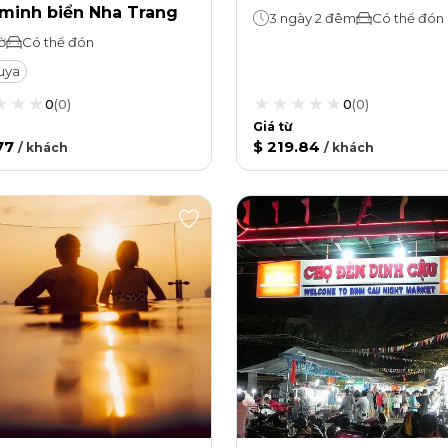
 minh biển Nha Trang
3 ngày 2 đêm
Có thể đón
ờ
Có thể đón
uya
0
(
0
)
0
(
0
)
Giá từ
77
$ 219.84
/
khách
/
khách