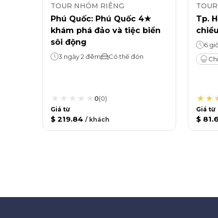
TOUR NHÓM RIÊNG
TOUR
Phú Quốc: Phú Quốc 4★
Tp. H
khám phá đảo và tiệc biển
chiều
sôi động
6 gi
3 ngày 2 đêm
Có thể đón
Ch
0
(
0
)
Giá từ
Giá từ
$ 219.84
$ 81.
/
khách