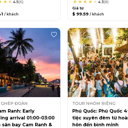
4.5
(
6
)
4.3
(
8
)
Giá từ
41
$ 99.59
/
khách
/
khách
 GHÉP ĐOÀN
TOUR NHÓM RIÊNG
am Ranh: Early
Phú Quốc: Phú Quốc 
ng arrival 01:00-03:00
tiệc xuyên đêm từ ho
n sân bay Cam Ranh &
hôn đến bình minh