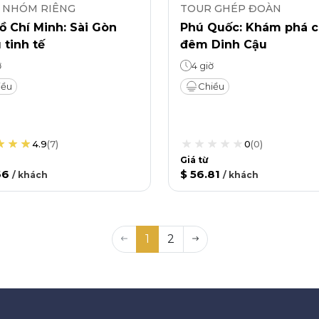
 NHÓM RIÊNG
TOUR GHÉP ĐOÀN
ồ Chí Minh: Sài Gòn
Phú Quốc: Khám phá 
 tinh tế
đêm Dinh Cậu
ờ
4 giờ
iều
Chiều
4.9
(
7
)
0
(
0
)
Giá từ
66
$ 56.81
/
khách
/
khách
1
2