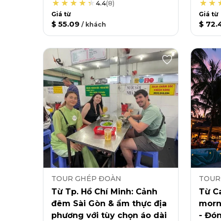
4.4
(
8
)
Giá từ
Giá từ
$ 55.09
$ 72.
/
khách
TOUR GHÉP ĐOÀN
TOUR
Từ Tp. Hồ Chí Minh: Cảnh
Từ C
đêm Sài Gòn & ẩm thực địa
morni
phương với tùy chọn áo dài
- Đó