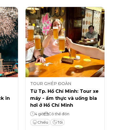
TOUR GHÉP ĐOÀN
Từ Tp. Hồ Chí Minh: Tour xe
k in
máy - ẩm thực và uống bia
hơi ở Hồ Chí Minh
4 giờ
Có thể đón
Chiều
Tối