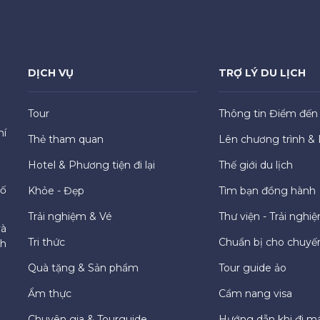
DỊCH VỤ
TRỢ LÝ DU LỊCH
Tour
Thông tin Điểm đến
hí
Thẻ tham quan
Lên chương trình & 
Hotel & Phương tiện đi lại
Thế giới du lịch
hố
Khỏe - Đẹp
Tìm bạn đồng hành
Trải nghiệm & Vé
Thư viện - Trải nghi
và
Tri thức
Chuẩn bị cho chuyến
ch
Quà tặng & Sản phẩm
Tour guide ảo
Ẩm thực
Cẩm nang visa
Chuyên gia & Tourguide
Hướng dẫn khi đi m