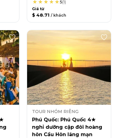
5
(
1
)
Giá từ
$ 48.71
/
khách
TOUR NHÓM RIÊNG
4★
Phú Quốc: Phú Quốc 4★
àng
nghỉ dưỡng cặp đôi hoàng
hôn Cầu Hôn lãng mạn