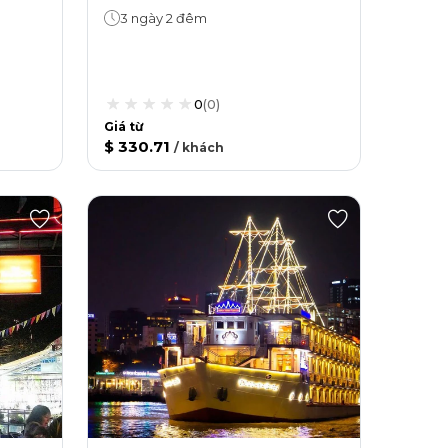
3 ngày 2 đêm
0
(
0
)
Giá từ
$ 330.71
/
khách