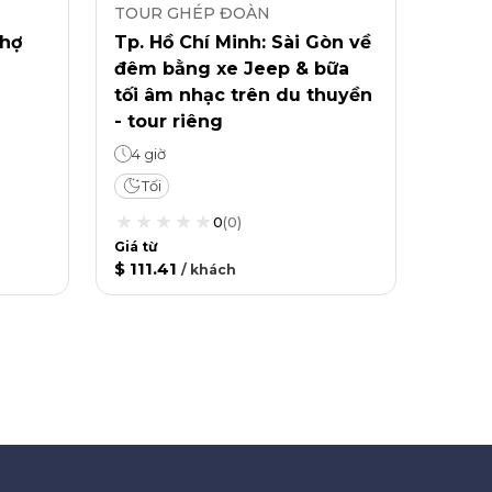
TOUR GHÉP ĐOÀN
chợ
Tp. Hồ Chí Minh: Sài Gòn về
đêm bằng xe Jeep & bữa
tối âm nhạc trên du thuyền
- tour riêng
4 giờ
Tối
0
(
0
)
Giá từ
$ 111.41
/
khách