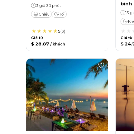
bình
3 giờ 30 phút
13 gi
Chiều
Tối
Kh
5
(
3
)
Giá từ
Giá từ
$ 28.87
$ 24.
/
khách