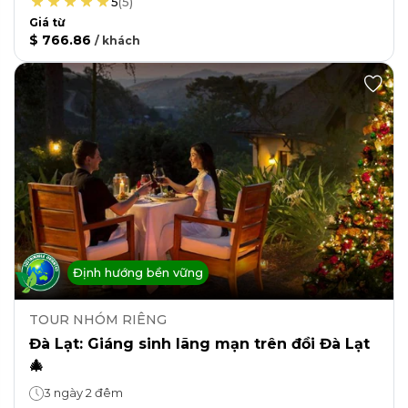
5
(
5
)
Giá từ
$ 766.86
/
khách
Định hướng bền vững
TOUR NHÓM RIÊNG
Đà Lạt: Giáng sinh lãng mạn trên đồi Đà Lạt
🎄
3 ngày 2 đêm