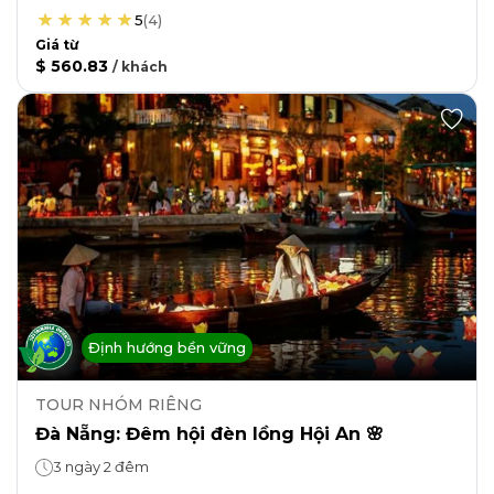
5
(
4
)
Giá từ
$ 560.83
/
khách
Định hướng bền vững
TOUR NHÓM RIÊNG
Đà Nẵng: Đêm hội đèn lồng Hội An 🌸
3 ngày 2 đêm