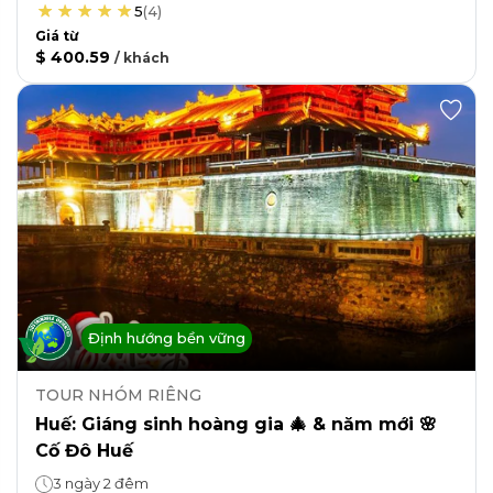
5
(
4
)
Giá từ
$ 400.59
/
khách
Định hướng bền vững
TOUR NHÓM RIÊNG
Huế: Giáng sinh hoàng gia 🎄 & năm mới 🌸
Cố Đô Huế
3 ngày 2 đêm