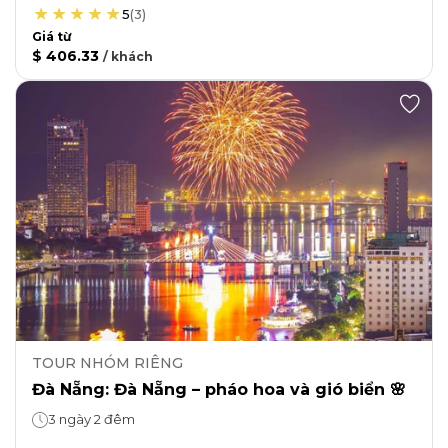
5
(
3
)
Giá từ
$ 406.33
/
khách
TOUR NHÓM RIÊNG
Đà Nẵng: Đà Nẵng – pháo hoa và gió biển 🌸
3 ngày 2 đêm