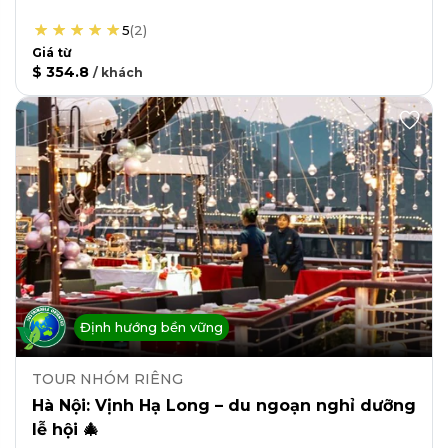
5
(
2
)
Giá từ
$ 354.8
/
khách
Định hướng bền vững
TOUR NHÓM RIÊNG
Hà Nội: Vịnh Hạ Long – du ngoạn nghỉ dưỡng
lễ hội 🎄