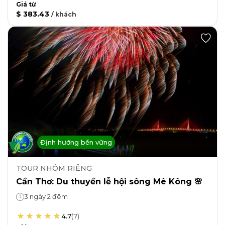
Giá từ
$ 383.43
/
khách
Định hướng bền vững
TOUR NHÓM RIÊNG
Cần Thơ: Du thuyền lễ hội sông Mê Kông 🌸
3 ngày 2 đêm
4.7
(
7
)