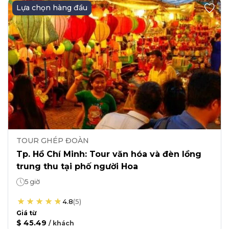
Lựa chọn hàng đầu
TOUR GHÉP ĐOÀN
Tp. Hồ Chí Minh: Tour văn hóa và đèn lồng
trung thu tại phố người Hoa
5 giờ
4.8
(
5
)
Giá từ
$ 45.49
/
khách