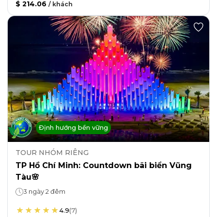
$ 214.06
/
khách
Định hướng bền vững
TOUR NHÓM RIÊNG
TP Hồ Chí Minh: Countdown bãi biển Vũng
Tàu🌸
3 ngày 2 đêm
4.9
(
7
)