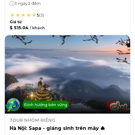
3 ngày 2 đêm
5
(
3
)
Giá từ
$ 515.04
/
khách
Định hướng bền vững
TOUR NHÓM RIÊNG
Hà Nội: Sapa - giáng sinh trên mây 🎄