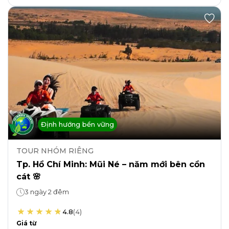
Định hướng bền vững
TOUR NHÓM RIÊNG
Tp. Hồ Chí Minh: Mũi Né – năm mới bên cồn
cát 🌸
3 ngày 2 đêm
4.8
(
4
)
Giá từ