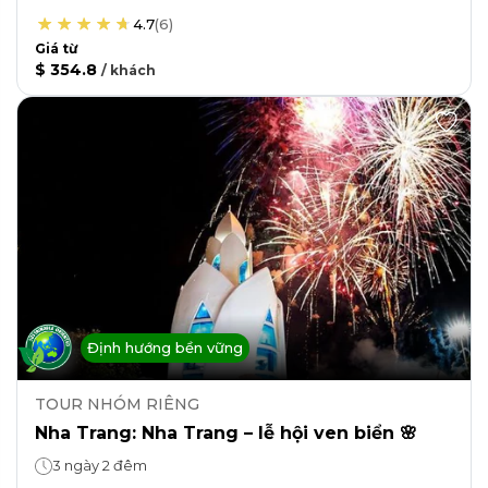
4.7
(
6
)
Giá từ
$ 354.8
/
khách
Định hướng bền vững
TOUR NHÓM RIÊNG
Nha Trang: Nha Trang – lễ hội ven biển 🌸
3 ngày 2 đêm