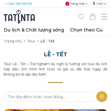
$
Tiếng Việt
USD
M:
(+84) 786 359 178
Du lịch & Chất lượng sống
Chọn theo Gu
T
Trang chủ
Tour
Lễ - Tết
LỄ - TẾT
Tour Lễ - Tết – Trải nghiệm kỳ nghỉ lý tưởng với tour du lịch
hấp dẫn, lịch trình linh hoạt và giá ưu đãi. Đặt ngay để
không bỏ lỡ dịp đặc biệt!