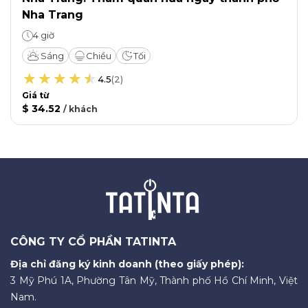
Nha Trang
4 giờ
Sáng
Chiều
Tối
4.5
(
2
)
Giá từ
$ 34.52
/
khách
CÔNG TY CỔ PHẦN TATINTA
Địa chỉ đăng ký kinh doanh (theo giấy phép):
3 Mỹ Phú 1A, Phường Tân Mỹ, Thành phố Hồ Chí Minh, Việt
Nam.