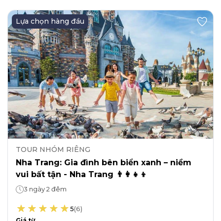
Lựa chọn hàng đầu
TOUR NHÓM RIÊNG
Nha Trang: Gia đình bên biển xanh – niềm
vui bất tận - Nha Trang 👨‍👩‍👧‍👦
3 ngày 2 đêm
5
(
6
)
Giá từ