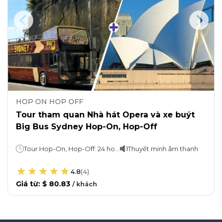
HOP ON HOP OFF
Tour tham quan Nhà hát Opera và xe buýt
Big Bus Sydney Hop-On, Hop-Off
Tour Hop-On, Hop-Off: 24 hoặc 48 giờNhà hát Opera Sydney: 1 giờ
Thuyết minh âm thanh
4.8
(
4
)
Giá từ
:
$ 80.83
/
khách