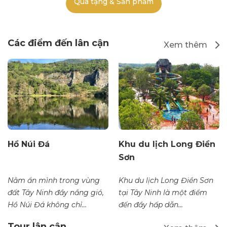
Quà tặng & Sản phẩm
Các điểm đến lân cận
Xem thêm
Hồ Núi Đá
Khu du lịch Long Điền
Sơn
Nằm ẩn mình trong vùng
Khu du lịch Long Điền Sơn
đất Tây Ninh đầy nắng gió,
tại Tây Ninh là một điểm
Hồ Núi Đá không chỉ...
đến đầy hấp dẫn...
Tour lân cận