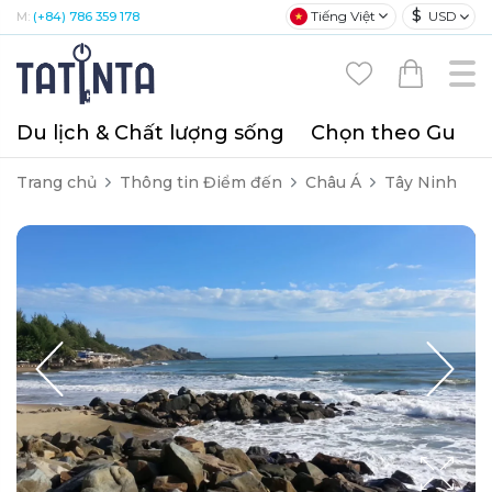
$
Tiếng Việt
USD
M:
(+84) 786 359 178
Du lịch & Chất lượng sống
Chọn theo Gu
T
Trang chủ
Thông tin Điểm đến
Châu Á
Tây Ninh