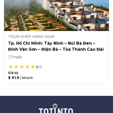
TOUR GHÉP HÀNG NGÀY
Tp. Hồ Chí Minh: Tây Ninh – Núi Bà Đen –
Đỉnh Vân Sơn – Điện Bà – Tòa Thánh Cao Đài
1 ngày
5
(
7
)
Giá từ
$ 91.9
/
khách