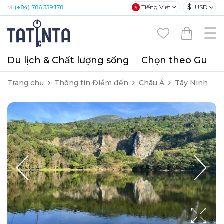
$
Tiếng Việt
USD
M:
(+84) 786 359 178
Du lịch & Chất lượng sống
Chọn theo Gu
T
Trang chủ
Thông tin Điểm đến
Châu Á
Tây Ninh