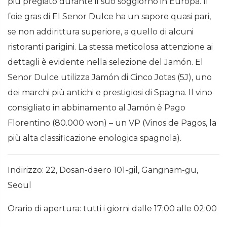
più pregiato durante il suo soggiorno in Europa. Il
foie gras di El Senor Dulce ha un sapore quasi pari,
se non addirittura superiore, a quello di alcuni
ristoranti parigini. La stessa meticolosa attenzione ai
dettagli è evidente nella selezione del Jamón. El
Senor Dulce utilizza Jamón di Cinco Jotas (5J), uno
dei marchi più antichi e prestigiosi di Spagna. Il vino
consigliato in abbinamento al Jamón è Pago
Florentino (80.000 won) – un VP (Vinos de Pagos, la
più alta classificazione enologica spagnola).
Indirizzo: 22, Dosan-daero 101-gil, Gangnam-gu,
Seoul
Orario di apertura: tutti i giorni dalle 17:00 alle 02:00