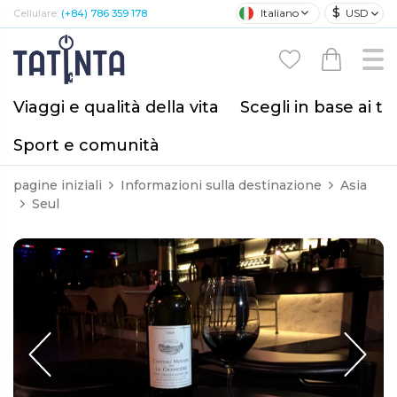
$
Italiano
USD
Cellulare:
(+84) 786 359 178
Viaggi e qualità della vita
Scegli in base ai tu
Sport e comunità
pagine iniziali
Informazioni sulla destinazione
Asia
Seul