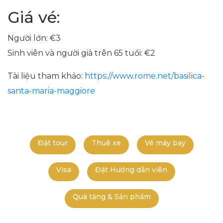
Giá vé:
Người lớn: €3
Sinh viên và người già trên 65 tuổi: €2
Tài liệu tham khảo:
https://www.rome.net/basilica-
santa-maria-maggiore
Đặt tour
Thuê xe
Vé máy bay
Visa
Đặt Hướng dẫn viên
Quà tặng & Sản phẩm