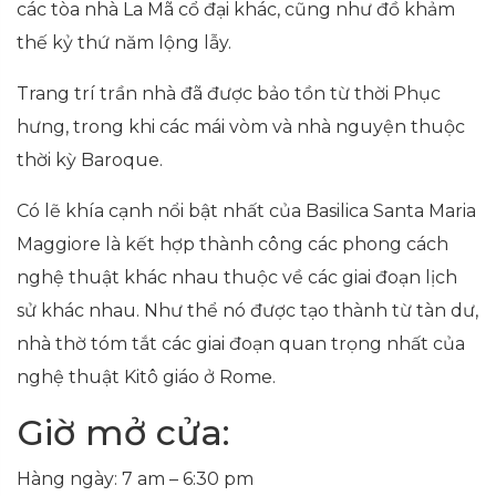
các tòa nhà La Mã cổ đại khác, cũng như đồ khảm
thế kỷ thứ năm lộng lẫy.
Trang trí trần nhà đã được bảo tồn từ thời Phục
hưng, trong khi các mái vòm và nhà nguyện thuộc
thời kỳ Baroque.
Có lẽ khía cạnh nổi bật nhất của Basilica Santa Maria
Maggiore là kết hợp thành công các phong cách
nghệ thuật khác nhau thuộc về các giai đoạn lịch
sử khác nhau. Như thể nó được tạo thành từ tàn dư,
nhà thờ tóm tắt các giai đoạn quan trọng nhất của
nghệ thuật Kitô giáo ở Rome.
Giờ mở cửa:
Hàng ngày: 7 am – 6:30 pm