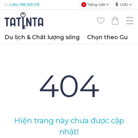
$
Tiếng Việt
USD
M:
(+84) 786 359 178
Du lịch & Chất lượng sống
Chọn theo Gu
T
404
Hiện trang này chưa được cập
nhật!