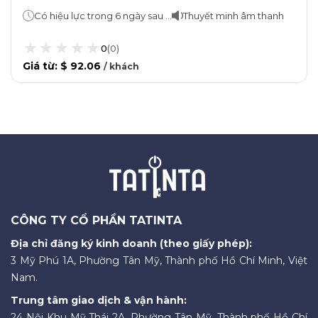
Có hiệu lực trong 6 ngày sau khi kích hoạt
Thuyết minh âm thanh
0
(
0
)
Giá từ
:
$ 92.06
/
khách
CÔNG TY CỔ PHẦN TATINTA
Địa chỉ đăng ký kinh doanh (theo giấy phép):
3 Mỹ Phú 1A, Phường Tân Mỹ, Thành phố Hồ Chí Minh, Việt
Nam.
Trung tâm giao dịch & vận hành:
24 Nội Khu Mỹ Thái 2A, Phường Tân Mỹ, Thành phố Hồ Chí