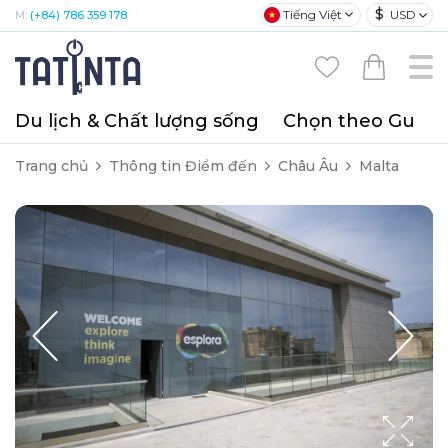
$
Tiếng Việt
USD
M:
(+84) 786 359 178
Du lịch & Chất lượng sống
Chọn theo Gu
T
Trang chủ
Thông tin Điểm đến
Châu Âu
Malta