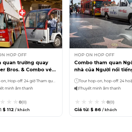
ON HOP OFF
HOP ON HOP OFF
 quan trường quay
Combo tham quan Ngô
er Bros. & Combo vé
nhà của Người nổi tiến
On, Hop-Off
Hollywood & Vé Hop-o
Hop-on, Hop-off: 24 giờ Tham quan xưởng phim Warner Bros.: 3 giờ (1 giờ có hướng dẫn + 2 giờ không có hướng dẫn, Mua sắm và Ăn uống)
Hop-off
ết minh âm thanh
Thuyết minh âm thanh
0
(
0
)
0
(
0
)
ừ
:
$ 112
Giá từ
:
$ 86
/
khách
/
khách