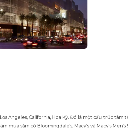
s Angeles, California, Hoa Kỳ. Đó là một cấu trúc tám t
 tâm mua sắm có Bloomingdale's, Macy's và Macy's Men's 