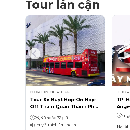
Tour lân cận
HOP ON HOP OFF
TOUR
ay
Tour Xe Buýt Hop-On Hop-
TP. H
 vé
Off Tham Quan Thành Phố
Angel
Los Angeles
Dieg
7 ng
Hop-on, Hop-off: 24 giờ Tham quan xưởng phim Warner Bros.: 3 giờ (1 giờ có hướng dẫn + 2 giờ không có hướng dẫn, Mua sắm và Ăn uống)
24, 48 hoặc 72 giờ
Thuyết minh âm thanh
Nơi kh