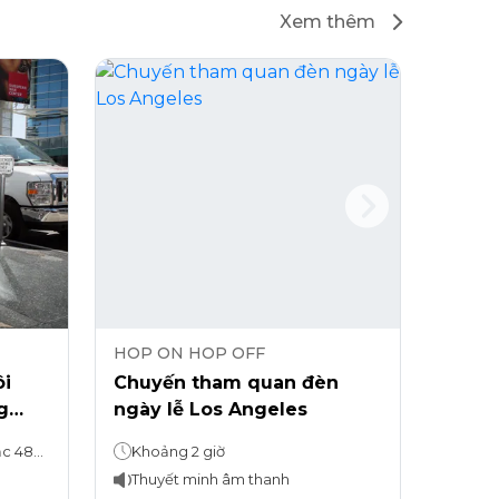
Xem thêm
HOP ON HOP OFF
HOP 
i
Chuyến tham quan đèn
Chuy
g
ngày lễ Los Angeles
Holly
n,
Griffi
Tour hop-on, hop-off: 24 hoặc 48 tiếng tùy quý khách lựa chọn Tham quan nhà của những người nổi tiếng ở Hollywood: 2 giờ
Khoảng 2 giờ
1,5 gi
Thuyết minh âm thanh