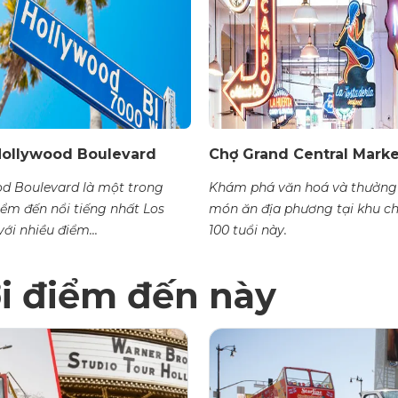
 Hollywood Boulevard
Chợ Grand Central Marke
d Boulevard là một trong
Khám phá văn hoá và thưởng
ểm đến nổi tiếng nhất Los
món ăn địa phương tại khu c
ới nhiều điểm...
100 tuổi này.
ới điểm đến này