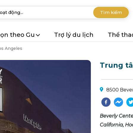
Tìm kiếm
ọn theo Gu
Trợ lý du lịch
Thể tha
os Angeles
Trung t
8500 Bever
Beverly Cent
California, Ho