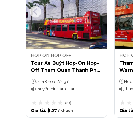
HOP ON HOP OFF
HOP 
n
Tour Xe Buýt Hop-On Hop-
Tham
Off Tham Quan Thành Phố
Warn
Los Angeles
Hop-
24, 48 hoặc 72 giờ
Thuyết minh âm thanh
Thuy
0
(
0
)
Giá từ
:
$ 57
Giá t
/
khách