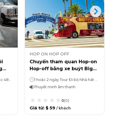
HOP ON HOP OFF
HOP 
i
Chuyến tham quan Hop-on
Comb
g
Hop-off bằng xe buýt Big
Unive
n,
Bus Los Angeles
Holly
Tour hop-on, hop-off: 24 hoặc 48 tiếng tùy quý khách lựa chọn Tham quan nhà của những người nổi tiếng ở Hollywood: 2 giờ
1 hoặc 2 ngày Tour Đi bộ Nhà hát Trung Quốc TCL: 30 phút Chuyến tham quan bằng xe buýt về nhà của người nổi tiếng: 2 giờ
Off
Thuyết minh âm thanh
Thuy
0
(
0
)
Giá từ
:
$ 59
Giá từ
/
khách