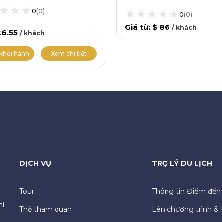
0
(
0
)
0
(
0
)
Giá từ
:
$ 86
/
khách
26.55
/
khách
khởi hành
Xem chi tiết
DỊCH VỤ
TRỢ LÝ DU LỊCH
Tour
Thông tin Điểm đến
hí
Thẻ tham quan
Lên chương trình & 