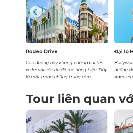
hủy
Rodeo Drive
Đại lộ
ột địa
Con đường này không phải là cái tên
Hollywoo
ủa Los
xa lại với các tín đồ mê hàng hiệu. Đây
những đi
là một trong những trung tâm...
Angeles v
Tour liên quan v