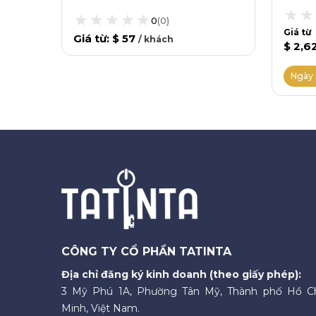
0
(
0
)
Giá từ
Giá từ
:
$ 57
/
khách
$ 2,6
Ngày 
CÔNG TY CỔ PHẦN TATINTA
Địa chỉ đăng ký kinh doanh (theo giấy phép):
3 Mỹ Phú 1A, Phường Tân Mỹ, Thành phố Hồ C
Minh, Việt Nam.