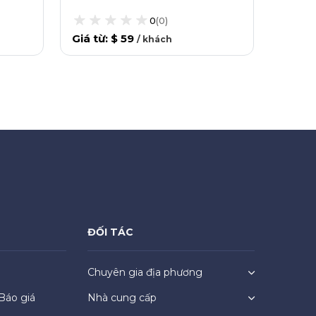
0
(
0
)
Giá từ
Giá từ
:
$ 59
/
khách
ĐỐI TÁC
Chuyên gia địa phương
Báo giá
Nhà cung cấp