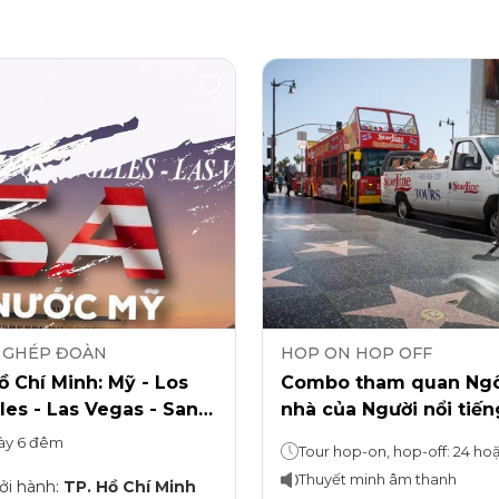
 GHÉP ĐOÀN
HOP ON HOP OFF
ồ Chí Minh: Mỹ - Los
Combo tham quan Ngô
es - Las Vegas - San
nhà của Người nổi tiến
o
Hollywood & Vé Hop-o
ày 6 đêm
Hop-off
Thuyết minh âm thanh
ởi hành
:
TP. Hồ Chí Minh