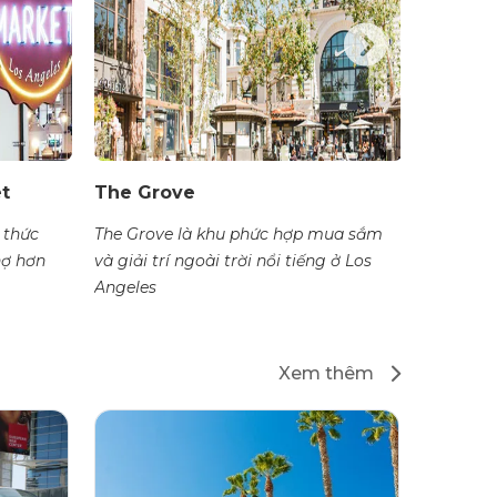
t
The Grove
Dải Hoà
 thức
The Grove là khu phức hợp mua sắm
Sunset S
hợ hơn
và giải trí ngoài trời nổi tiếng ở Los
Angeles,
Angeles
biểu tượ
Xem thêm