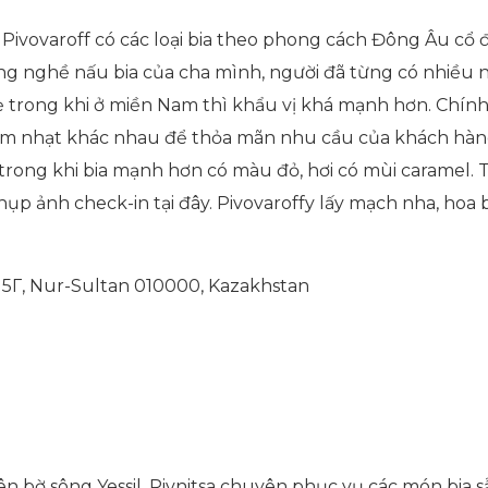
ivovaroff có các loại bia theo phong cách Đông Âu cổ điể
 nghề nấu bia của cha mình, người đã từng có nhiều nă
ẹ trong khi ở miền Nam thì khẩu vị khá mạnh hơn. Chính 
ậm nhạt khác nhau để thỏa mãn nhu cầu của khách hàng. 
trong khi bia mạnh hơn có màu đỏ, hơi có mùi caramel. T
ụp ảnh check-in tại đây. Pivovaroffy lấy mạch nha, hoa
 5Г, Nur-Sultan 010000, Kazakhstan
n bờ sông Yessil, Pivnitsa chuyên phục vụ các món bia