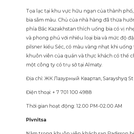
Tọa lạc tại khu vực hữu ngạn của thành phố, P
bia sẫm màu. Chủ của nhà hàng đã thừa hưởng
phía Bắc Kazakhstan thích uống bia có vị nh
và phong phú với nhiều loại bia và mức độ đ
pilsner kiểu Séc, có màu vàng nhạt khi uống 
khuôn viên của quán và thực khách có thể ch
một công ty có trụ sở tại Almaty.
Địa chỉ: ЖК Лазурный Квартал, Sarayshyq St
Điện thoại: + 7 701 100 4988
Thời gian hoạt động: 12.00 PM-02.00 AM
Pivnitsa
Nằm trong khuôn viên khách sạn Radisson bê