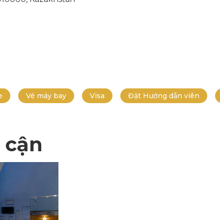
e
Vé máy bay
Visa
Đặt Hướng dẫn viên
 cận