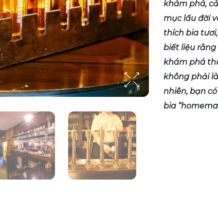
khám phá, cả
mục lấu đời 
thích bia tươ
biết liệu rằn
khám phá thủ
không phải là
nhiên, bạn c
bia “homemade