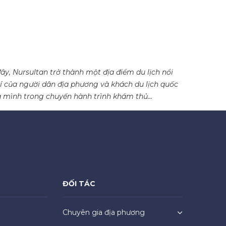
y, Nursultan trở thành một địa điểm du lịch nổi
trí của người dân địa phương và khách du lịch quốc
 mình trong chuyến hành trình khám thủ...
ĐỐI TÁC
Chuyên gia địa phương