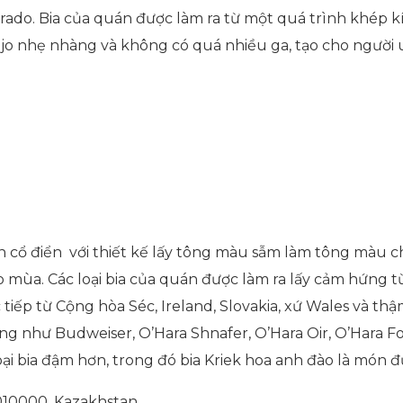
ado. Bia của quán được làm ra từ một quá trình khép k
jo nhẹ nhàng và không có quá nhiều ga, tạo cho người
 cổ điển với thiết kế lấy tông màu sẫm làm tông màu c
heo mùa. Các loại bia của quán được làm ra lấy cảm hứng
tiếp từ Cộng hòa Séc, Ireland, Slovakia, xứ Wales và t
hàng như Budweiser, O’Hara Shnafer, O’Hara Oir, O’Hara 
oại bia đậm hơn, trong đó bia Kriek hoa anh đào là món 
 010000, Kazakhstan