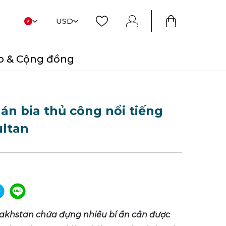
USD
o & Cộng đồng
án bia thủ công nổi tiếng
ultan
akhstan chứa đựng nhiều bí ẩn cần được