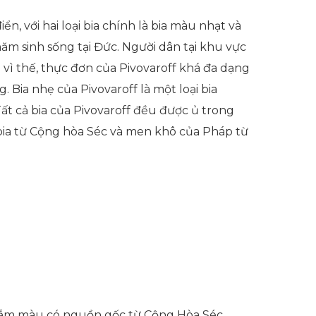
n, với hai loại bia chính là bia màu nhạt và
m sinh sống tại Đức. Người dân tại khu vực
vì thế, thực đơn của Pivovaroff khá đa dạng
Bia nhẹ của Pivovaroff là một loại bia
ất cả bia của Pivovaroff đều được ủ trong
 bia từ Cộng hòa Séc và men khô của Pháp từ
 sẫm màu có nguồn gốc từ Cộng Hòa Séc.