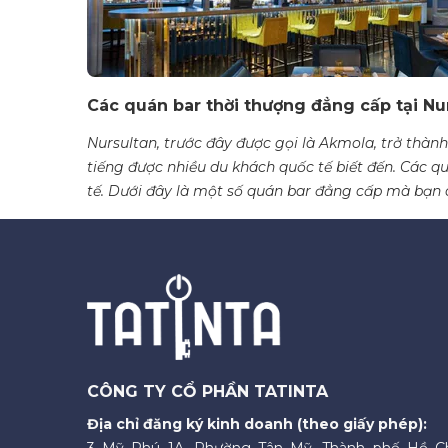
Các quán bar thời thượng đẳng cấp tại Nu
Nursultan, trước đây được gọi là Akmola, trở thà
tiếng được nhiều du khách quốc tế biết đến. Các qu
tế. Dưới đây là một số quán bar đẳng cấp mà bạn 
CÔNG TY CỔ PHẦN TATINTA
Địa chỉ đăng ký kinh doanh (theo giấy phép):
3 Mỹ Phú 1A, Phường Tân Mỹ, Thành phố Hồ C