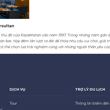
rsultan
nh thủ đô của Kazakhstan vào năm 1997. Trong những năm gần đâ
án bar, hộp đêm lần lượt ra đời để thỏa nhu cầu vui chơi, giải 
có thể chọn lựa trải nghiệm cùng với những người thân yêu của
DỊCH VỤ
TRỢ LÝ DU LỊCH
Tour
Thông tin Điểm đến
hí