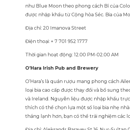
như Blue Moon theo phong cách Bỉ của Color
được nhập khẩu từ Cộng hòa Séc. Bia của Mo
Địa chỉ: 20 Imanova Street
Điện thoại: + 7 701 952 1777
Thời gian hoạt động: 12.00 PM-02.00 AM
O’Hara Irish Pub and Brewery
O’Hara’s là quán rượu mang phong cách Ailen
loại bia cao cấp được thay đổi và bổ sung t
và Ireland. Nguyên liệu được nhập khẩu trực 
thích có thể chọn lựa một số loại bia nhẹ n
tháng lạnh hơn, bạn có thể trải nghiệm các l
Địa chỉ: Aleksandr Barayev St 16, Nur-Sultan