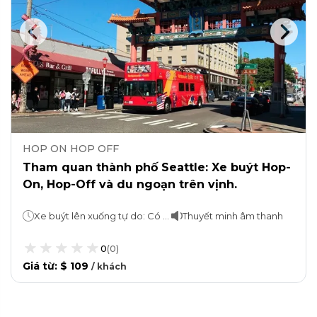
HOP ON HOP OFF
Tham quan thành phố Seattle: Xe buýt Hop-
On, Hop-Off và du ngoạn trên vịnh.
Xe buýt lên xuống tự do: Có hiệu lực trong 24 hoặc 48 giờDu ngoạn trên vịnh: 1 giờ
Thuyết minh âm thanh
0
(
0
)
Giá từ
:
$ 109
/
khách