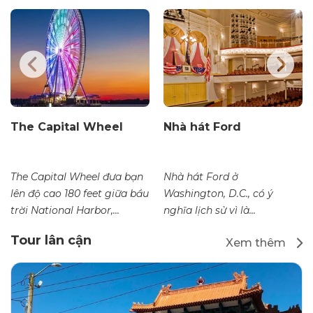
The Capital Wheel
Nhà hát Ford
The Capital Wheel đưa bạn
Nhà hát Ford ở
lên độ cao 180 feet giữa bầu
Washington, D.C., có ý
trời National Harbor,...
nghĩa lịch sử vì là...
Tour lân cận
Xem thêm