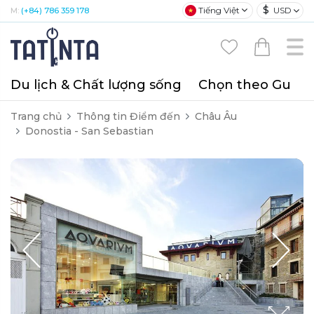
$
Tiếng Việt
USD
M:
(+84) 786 359 178
Du lịch & Chất lượng sống
Chọn theo Gu
T
Trang chủ
Thông tin Điểm đến
Châu Âu
Donostia - San Sebastian