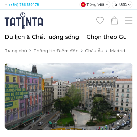
$
Tiếng Việt
USD
M:
(+84) 786 359 178
Du lịch & Chất lượng sống
Chọn theo Gu
T
Trang chủ
Thông tin Điểm đến
Châu Âu
Madrid