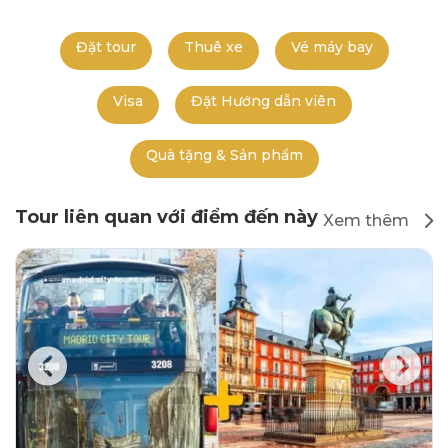
Đặt tour
Thuê xe
Vé máy bay
Visa
Đặt Hướng dẫn viên
Quà tặng & Sản phẩm
Tour liên quan với điểm đến này
Xem thêm