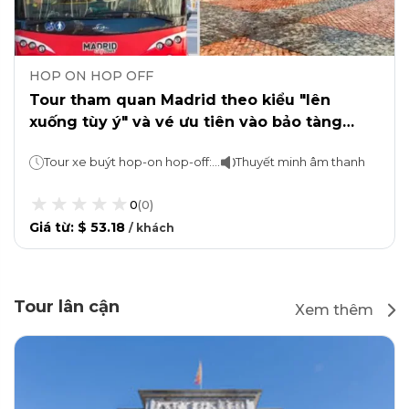
HOP ON HOP OFF
Tour tham quan Madrid theo kiểu "lên
xuống tùy ý" và vé ưu tiên vào bảo tàng
Prado.
Tour xe buýt hop-on hop-off: 1 hoặc 2 ngày (tùy theo lựa chọn đã chọn) Bảo tàng Prado: Ở bao lâu tùy thích
Thuyết minh âm thanh
0
(
0
)
Giá từ
:
$ 53.18
/
khách
Tour lân cận
Xem thêm