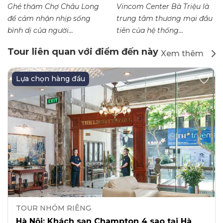
Ghé thăm Chợ Châu Long
Vincom Center Bà Triệu là
để cảm nhận nhịp sống
trung tâm thương mại đầu
bình dị của người...
tiên của hệ thống...
Tour liên quan với điểm đến này
Xem thêm
Lựa chọn hàng đầu
TOUR NHÓM RIÊNG
Hà Nội: Khách sạn Champton 4 sao tại Hà