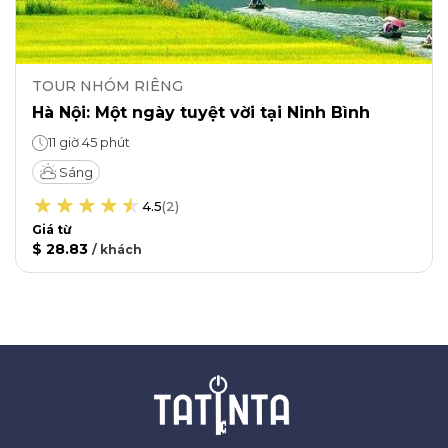
TOUR NHÓM RIÊNG
Hà Nội: Một ngày tuyệt vời tại Ninh Bình
11 giờ 45 phút
Sáng
4.5
(
2
)
Giá từ
$ 28.83
/
khách