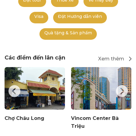
Đặt tour
Thuê xe
Vé máy bay
Visa
Đặt Hướng dẫn viên
Quà tặng & Sản phẩm
Các điểm đến lân cận
Xem thêm
Chợ Châu Long
Vincom Center Bà
Triệu