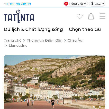
$
Tiếng Việt
USD
M:
(+84) 786 359 178
Du lịch & Chất lượng sống
Chọn theo Gu
T
Trang chủ
Thông tin Điểm đến
Châu Âu
Llandudno