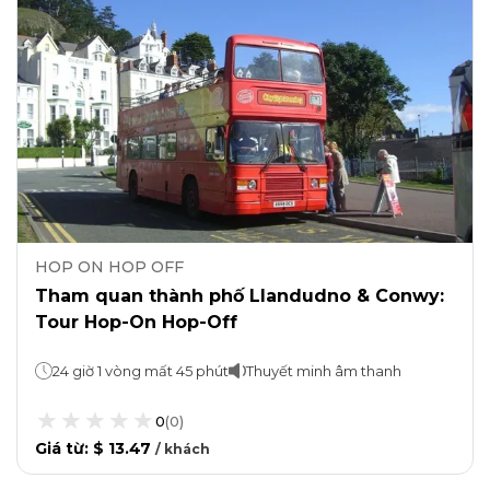
HOP ON HOP OFF
Tham quan thành phố Llandudno & Conwy:
Tour Hop-On Hop-Off
24 giờ 1 vòng mất 45 phút
Thuyết minh âm thanh
0
(
0
)
Giá từ
:
$ 13.47
/
khách