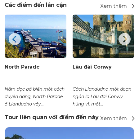
Các điểm đến lân cận
Xem thêm
North Parade
Lâu đài Conwy
Nằm dọc bờ biển một cách
Cách Llandudno một đoạn
duyên dáng, North Parade
ngắn là Lâu đài Conwy
ở Llandudno vẫy...
hùng vĩ, một...
Tour liên quan với điểm đến này
Xem thêm