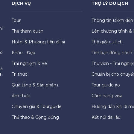
DỊCH VỤ
TRỢ LÝ DU LỊCH
Tour
Thông tin Điểm đến
hí
Thẻ tham quan
Lên chương trình & 
Hotel & Phương tiện đi lại
Thế giới du lịch
hố
Khỏe - Đẹp
Tìm bạn đồng hành
Trải nghiệm & Vé
Thư viện - Trải nghi
và
Tri thức
Chuẩn bị cho chuyến
ch
Quà tặng & Sản phẩm
Tour guide ảo
Ẩm thực
Cẩm nang visa
Chuyên gia & Tourguide
Hướng dẫn khi đi m
Thể thao & Cộng đồng
Kết nối dài lâu