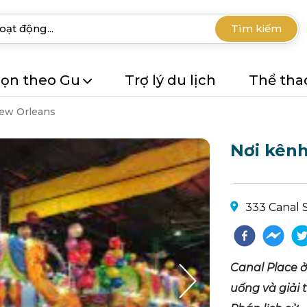
Tìm kiếm
ọn theo Gu
Trợ lý du lịch
Thể tha
ew Orleans
Nơi kên
333 Canal S
Canal Place 
uống và giải 