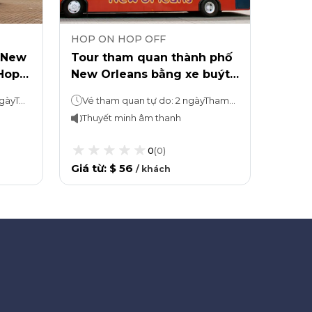
HOP ON HOP OFF
HOP 
 New
Tour tham quan thành phố
Tham
Hop-
New Orleans bằng xe buýt
Orlea
i bộ.
Hop-On Hop-Off và đi bộ
Bảo t
Xe buýt tự do lên xuống: 2 ngàyTour đi bộ: 45 phút mỗi người
Vé tham quan tự do: 2 ngàyTham quan đi bộ: 45 phút
khám phá khu Garden
giới 
Thuyết minh âm thanh
Thuy
District.
0
(
0
)
Giá từ
:
$ 56
Giá từ
/
khách