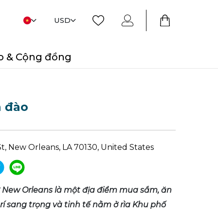
USD
o & Cộng đồng
h đào
t, New Orleans, LA 70130, United States
ở New Orleans là một địa điểm mua sắm, ăn
trí sang trọng và tinh tế nằm ở rìa Khu phố