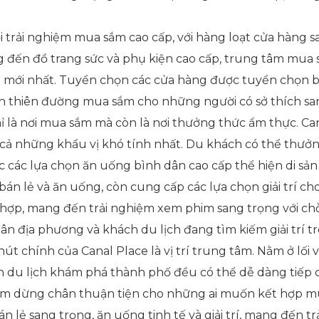
i trải nghiệm mua sắm cao cấp, với hàng loạt cửa hàng s
ng đến đồ trang sức và phụ kiện cao cấp, trung tâm mu
h mới nhất. Tuyển chọn các cửa hàng được tuyển chọn b
 nên thiên đường mua sắm cho những người có sở thích sa
ỉ là nơi mua sắm mà còn là nơi thưởng thức ẩm thực. Ca
cả những khẩu vị khó tính nhất. Du khách có thể thưở
các lựa chọn ăn uống bình dân cao cấp thể hiện di sả
c bán lẻ và ăn uống, còn cung cấp các lựa chọn giải trí c
ợp, mang đến trải nghiệm xem phim sang trọng với chỗ 
dân địa phương và khách du lịch đang tìm kiếm giải trí t
hút chính của Canal Place là vị trí trung tâm. Nằm ở lối
du lịch khám phá thành phố đều có thể dễ dàng tiếp cận
ểm dừng chân thuận tiện cho những ai muốn kết hợp mu
bán lẻ sang trọng, ăn uống tinh tế và giải trí, mang đến 