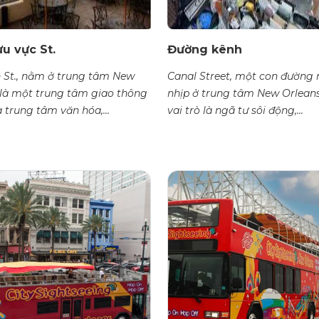
u vực St.
Đường kênh
 St., nằm ở trung tâm New
Canal Street, một con đường
 là một trung tâm giao thông
nhịp ở trung tâm New Orlean
à trung tâm văn hóa,...
vai trò là ngã tư sôi động,...