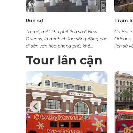
Run sợ
Trạm lư
gần đây
Tremé, một khu phố lịch sử ở New
Ga Basin
 2022,
Orleans, là minh chứng sống động cho
Orleans,
di sản văn hóa phong phú, khả...
lịch sử v
Tour lân cận