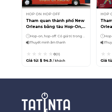
HOP ON HOP OFF
HOP 
ố New
Tham quan thành phố New
Tham
 Hop-
Orleans bằng tàu Hop-On,
Orlea
Hop-Off & Steamboat
Phố 
Hop-on, hop-off: Có giá trị trong 1 ngàyDu ngoạn trên bến cảng: 2 giờ
Cruise
Thuyết minh âm thanh
Thuy
0
(
0
)
Giá từ
:
$ 94.5
Giá t
/
khách