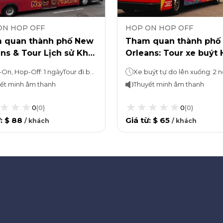
ON HOP OFF
HOP ON HOP OFF
 quan thành phố New
Tham quan thành phố
ns & Tour Lịch sử Khu
Orleans: Tour xe buýt 
Pháp
On, Hop-Off và 2 tour đ
Hop-On, Hop-Off: 1 ngàyTour đi bộ: 2 giờ
ết minh âm thanh
Thuyết minh âm thanh
0
(
0
)
0
(
0
)
ừ
:
$ 88
Giá từ
:
$ 65
/
khách
/
khách