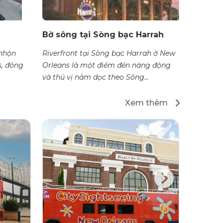
Bờ sông tại Sòng bạc Harrah
Khu tr
 nhộn
Riverfront tại Sòng bạc Harrah ở New
Khu Thươ
s, đóng
Orleans là một điểm đến năng động
New Orle
và thú vị nằm dọc theo Sông...
năng độn
Xem thêm