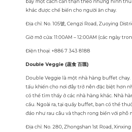
bày một cách cẩn thận theo những hình thù 
khác được chế biến cho người ăn chay.
Địa chỉ: No. 105
號
, Cengzi Road, Zuoying Distri
Giờ mở cửa: 11:00AM – 12:00AM (các ngày tro
Điện thoại: +886 7 343 8188
Double Veggie (
蔬食
百匯
)
Double Veggie là một nhà hàng buffet chay.
tấu khiến cho nơi đây trở nên đặc biệt hơn 
có thể tìm thấy ở các nhà hàng khác. Nhà h
cầu. Ngoài ra, tại quầy buffet, bạn có thể t
đáo như rau câu và thạch rong biển với phô m
Địa chỉ: No. 280, Zhongshan 1st Road, Xinxing D