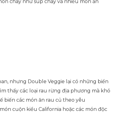
 món chay như súp chay và nhiều món ăn
oan, nhưng Double Veggie lại có những biến
tìm thấy các loại rau rừng địa phương mà khó
ế biến các món ăn rau củ theo yêu
c món cuộn kiểu California hoặc các món độc