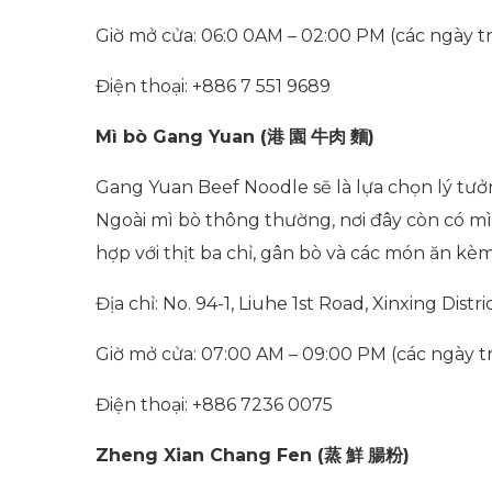
Giờ mở cửa: 06:0 0AM – 02:00 PM (các ngày t
Điện thoại: +886 7 551 9689
Mì bò Gang Yuan (
港
園
牛肉
麵
)
Gang Yuan Beef Noodle sẽ là lựa chọn lý t
Ngoài mì bò thông thường, nơi đây còn có mì
hợp với thịt ba chỉ, gân bò và các món ăn kè
Địa chỉ: No. 94-1, Liuhe 1st Road, Xinxing Distri
Giờ mở cửa: 07:00 AM – 09:00 PM (các ngày t
Điện thoại: +886 7236 0075
Zheng Xian Chang Fen (
蒸
鮮
腸粉
)