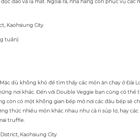
độc đáo và lạ mắt. Ngoài ra, nhà hàng còn phục vụ các
ct, Kaohsiung City.
ng tuần)
 Mặc dù không khó để tìm thấy các món ăn chay ở Đài L
những nơi khác. Đến với Double Veggie bạn cũng có thể 
àng còn có một không gian bếp mở nơi các đầu bếp sẽ ch
hưởng thức nhiều món khác nhau như cà ri súp lơ, hay cá
ai truffle.
istrict, Kaohsiung City.