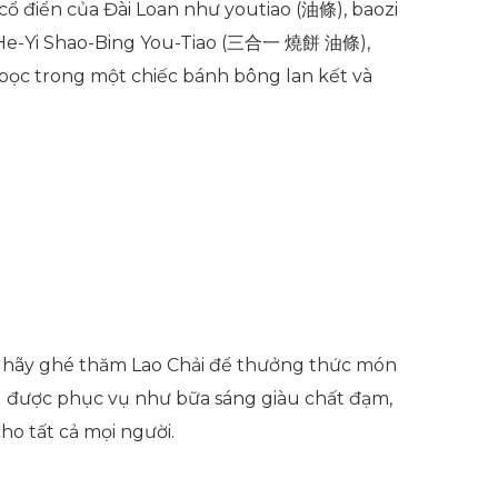
ổ điển của Đài Loan như youtiao (
油條
), baozi
e-Yi Shao-Bing You-Tiao (
三合一
燒餅
油條
),
 bọc trong một chiếc bánh bông lan kết và
ử hãy ghé thăm Lao Chải để thưởng thức món
ng được phục vụ như bữa sáng giàu chất đạm,
ho tất cả mọi người.