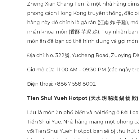
Zheng Xian Chang Fen là một nhà hàng dimsu
phong cách Hong Kong truyền thống, đặc bi
hàng này đó chính là gà rán (
江南
炸
子雞
), mó
nhân khoai môn (
香酥
芋泥
鴉
). Tuy nhiên bạ
món ăn để bạn có thể hình dung và gọi món
Địa chỉ: No. 322
號
, Yucheng Road, Zuoying Dist
Giờ mở cửa: 11:00 AM – 09:30 PM (các ngày tr
Điện thoại: +886 7 558 8002
Tien Shui Yueh Hotpot (
天水
玥
秘境
鍋
物
殿
)
Lẩu là món ăn phổ biến và nổi tiếng ở Đài Lo
Tiền Shui Yue. Nhà hàng mang một phong c
với Tien Shui Yueh Hotpot
bạn sẽ bị thu hút