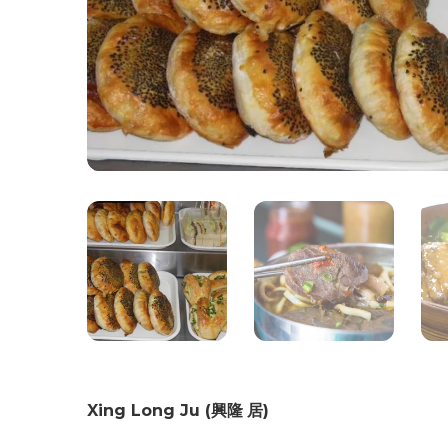
Xing Long Ju (
興隆
居
)