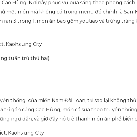
 ở Cao Hùng. Nơi này phục vụ bữa sáng theo phong cách c
 thử một món mà không có trong menu đó chính là San-H
 rán 3 trong 1, món ăn bao gồm youtiao và trứng tráng
ict, Kaohsiung City
ong tuần trừ thứ hai)
ền thống của miền Nam Đài Loan, tại sao lại không th
ờ vị trí gần cảng Cao Hùng, món cá sữa theo truyền thố
ng ngư dân, và giờ đây nó trở thành món ăn phổ biến c
ict, Kaohsiung City