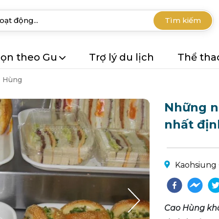
Tìm kiếm
ọn theo Gu
Trợ lý du lịch
Thể tha
o Hùng
Những n
nhất địn
Kaohsiung 
Cao Hùng khô