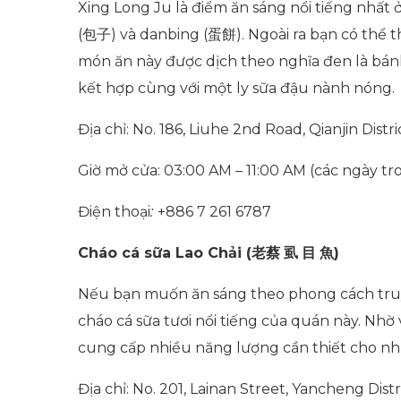
Xing Long Ju là điểm ăn sáng nổi tiếng nhất
(
包子
) và danbing (
蛋餅
). Ngoài ra bạn có thể
món ăn này được dịch theo nghĩa đen là bánh
kết hợp cùng với một ly sữa đậu nành nóng.
Địa chỉ: No. 186, Liuhe 2nd Road, Qianjin Distr
Giờ mở cửa: 03:00 AM – 11:00 AM (các ngày tr
Điện thoại
:
+886 7 261 6787
Cháo cá sữa Lao Chải (
老蔡
虱
目
魚
)
Nếu bạn muốn ăn sáng theo phong cách truy
cháo cá sữa tươi nổi tiếng của quán này. Nh
cung cấp nhiều năng lượng cần thiết cho nhữ
Địa chỉ: No. 201, Lainan Street, Yancheng Distr