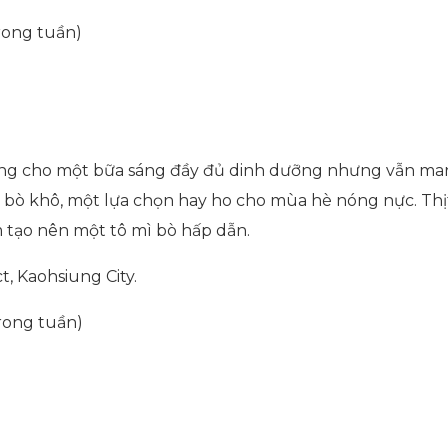
rong tuần)
ưởng cho một bữa sáng đầy đủ dinh dưỡng nhưng vẫn ma
 bò khô, một lựa chọn hay ho cho mùa hè nóng nực. Thịt
m tạo nên một tô mì bò hấp dẫn.
ct, Kaohsiung City.
rong tuần)