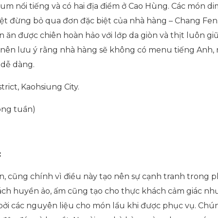
m nổi tiếng và có hai địa điểm ở Cao Hùng. Các món di
ệt đừng bỏ qua đơn đặc biệt của nhà hàng – Chang Fen
n ăn được chiên hoàn hảo với lớp da giòn và thịt luôn g
n nên lưu ý rằng nhà hàng sẽ không có menu tiếng Anh
 dễ dàng.
rict, Kaohsiung City.
ong tuần)
:
an, cũng chính vì điều này tạo nên sự cạnh tranh trong 
ách huyền ảo, ấm cũng tạo cho thực khách cảm giác n
 bởi các nguyên liệu cho món lẩu khi được phục vụ. Chú