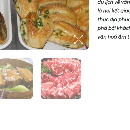
du lịch về vă
là nơi kết gi
thực địa phư
phá bởi khách
văn hoá ẩm t