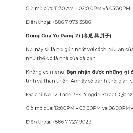
Giờ mở cửa: 11:30 AM – 02:0 0PM và 05:30PM
Điện thoại: +886 7 973 3586
Dong Gua Yu Pang Zi (
冬瓜
與
胖子
)
Nơi này sẽ là nơi gần nhất với cách nấu ăn 
như thể đó là nhà của bà bạn.
Không có menu;
Bạn nhận được những gì 
tính và thân thiện. Anh ấy sẽ dành thời gian 
Địa chỉ: No. 12, Lane 784, Yingde Street, Qianz
Giờ mở cửa: 12:00PM – 02:00PM và 06:00PM 
Điện thoại: +886 7 727 9023