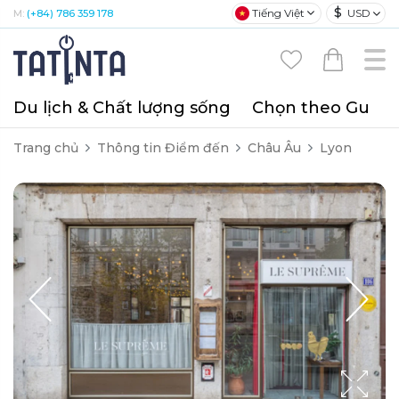
$
Tiếng Việt
USD
M:
(+84) 786 359 178
Du lịch & Chất lượng sống
Chọn theo Gu
T
Trang chủ
Thông tin Điểm đến
Châu Âu
Lyon