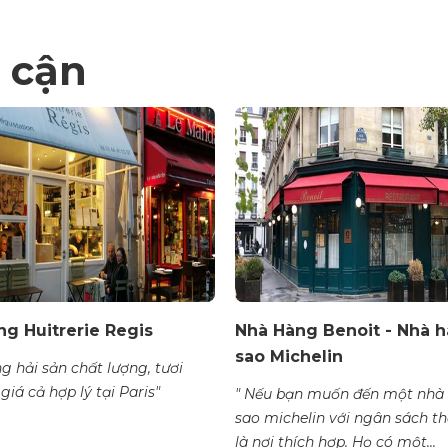
 cận
g Huitrerie Regis
Nhà Hàng Benoit - Nhà h
sao Michelin
g hải sản chất lượng, tươi
giá cả hợp lý tại Paris"
" Nếu bạn muốn đến một nhà 
sao michelin với ngân sách th
là nơi thích hợp. Họ có một...