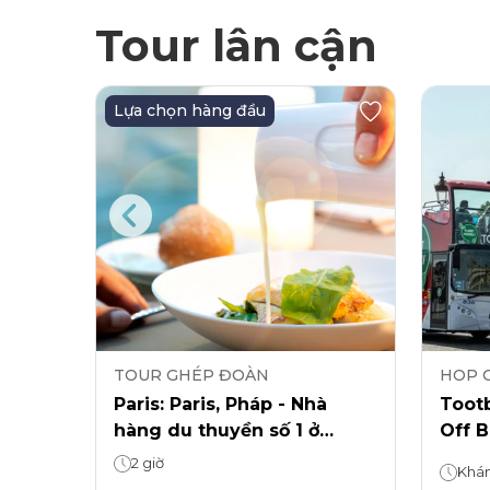
Tour lân cận
Lựa chọn hàng đầu
TOUR GHÉP ĐOÀN
HOP 
Paris: Paris, Pháp - Nhà
Tootb
hàng du thuyền số 1 ở
Off 
Paris-Bữa trưa (12:45pm)
Louv
2 giờ
thanh