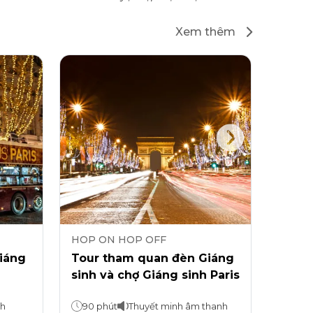
Xem thêm
HOP ON HOP OFF
HOP 
iáng
Tour tham quan đèn Giáng
Tour 
sinh và chợ Giáng sinh Paris
Off v
của 
nh
90 phút
Thuyết minh âm thanh