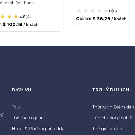
ết minh âm thanh
0
(
0
)
4.8
(
4
)
Giá từ
:
$ 38.29
/
khách
ừ
:
$ 100.18
/
khách
DỊCH VỤ
TRỢ LÝ DU LỊCH
Tour
Thông tin Điểm đến
hí
Thẻ tham quan
Lên chương trình & 
Hotel & Phương tiện đi lại
Thế giới du lịch