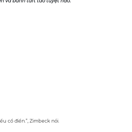
ên và bánh tart táo tuyệt hảo."
ểu cổ điển.”, Zimbeck nói.