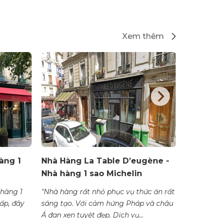
Xem thêm
àng 1
Nhà Hàng La Table D’eugène -
Nhà Hàn
Nhà hàng 1 sao Michelin
hàng Mi
hàng 1
"Nhà hàng rất nhỏ phục vụ thức ăn rất
"Nằm ở t
ấp, đây
sáng tạo. Với cảm hứng Pháp và châu
lịch sử, gần 
Á đan xen tuyệt đẹp. Dịch vụ...
Truffière