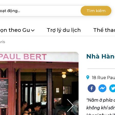
Tìm kiếm
ọn theo Gu
Trợ lý du lịch
Thể tha
ris
Nhà Hàng
18 Rue Paul
"Nằm ở phía 
không khí số