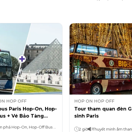
ON HOP OFF
HOP ON HOP OFF
us Paris Hop-On, Hop-
Tour tham quan đèn G
Bus + Vé Bảo Tàng
sinh Paris
re
Khám phá Hop-On, Hop-Off Bus tour: 1, 2 hoặc 3 ngày Tour đêm Paris: 2 giờ Louvre: Ở bao lâu tùy thích
2 giờ
Thuyết minh âm tha