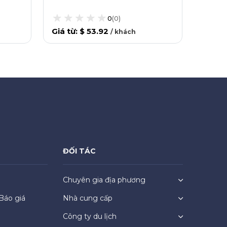
Thuy
0
(
0
)
Giá từ
:
$ 53.92
/
khách
Giá từ
ĐỐI TÁC
Chuyên gia địa phương
Báo giá
Nhà cung cấp
Công ty du lịch