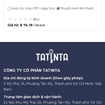
Games of Thrones
Hop-On, Hop-Off: 1 ngày hoặc 2 ngày Tour tham quan: Khoảng 6 giờ
Thuyết minh âm thanh
0
(
0
)
Giá từ
:
$ 74.19
/
khách
CÔNG TY CỔ PHẦN TATINTA
Địa chỉ đăng ký kinh doanh (theo giấy phép):
3 Mỹ Phú 1A, Phường Tân Mỹ, Thành phố Hồ Chí Minh, Việt
Nam.
Trung tâm giao dịch & vận hành:
24 Nội Khu Mỹ Thái 2A, Phường Tân Mỹ, Thành phố Hồ Chí