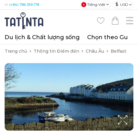
$
Tiếng Việt
USD
M:
(+84) 786 359 178
Du lịch & Chất lượng sống
Chọn theo Gu
T
Trang chủ
Thông tin Điểm đến
Châu Âu
Belfast