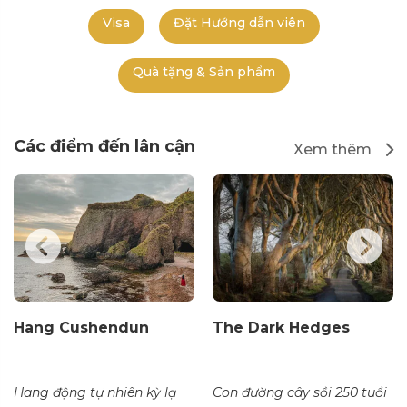
Visa
Đặt Hướng dẫn viên
Quà tặng & Sản phẩm
Các điểm đến lân cận
Xem thêm
Hang Cushendun
The Dark Hedges
Hang động tự nhiên kỳ lạ
Con đường cây sồi 250 tuổi