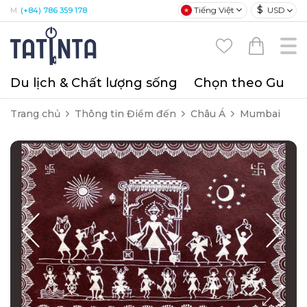
$
Tiếng Việt
USD
M:
(+84) 786 359 178
Du lịch & Chất lượng sống
Chọn theo Gu
T
Trang chủ
Thông tin Điểm đến
Châu Á
Mumbai