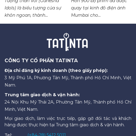
Tượng thần Voi (Ganesha
Hơn 900 bộ phim đã được
Idols) là biểu tượng của sự
quay tại kinh đô điện ảnh
khôn ngoan, thành...
Mumbai cho...
CÔNG TY CỔ PHẦN TATINTA
Địa chỉ đăng ký kinh doanh (theo giấy phép):
3 Mỹ Phú 1A, Phường Tân Mỹ, Thành phố Hồ Chí Minh, Việt
Nam.
Trung tâm giao dịch & vận hành:
24 Nội Khu Mỹ Thái 2A, Phường Tân Mỹ, Thành phố Hồ Chí
Minh, Việt Nam.
Mọi giao dịch, làm việc trực tiếp, gặp gỡ đối tác và khách
hàng được thực hiện tại Trung tâm giao dịch & vận hành.
Tel:
(+84-28) 5412 5011