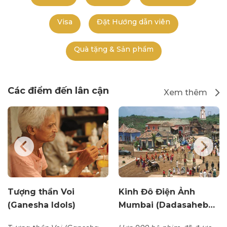
Visa
Đặt Hướng dẫn viên
Quà tặng & Sản phẩm
Các điểm đến lân cận
Xem thêm
Tượng thần Voi
Kinh Đô Điện Ảnh
(Ganesha Idols)
Mumbai (Dadasaheb…