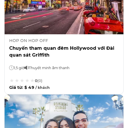
HOP ON HOP OFF
Chuyến tham quan đêm Hollywood với Đài
quan sát Griffith
1,5 giờ
Thuyết minh âm thanh
0
(
0
)
Giá từ
:
$ 49
/
khách