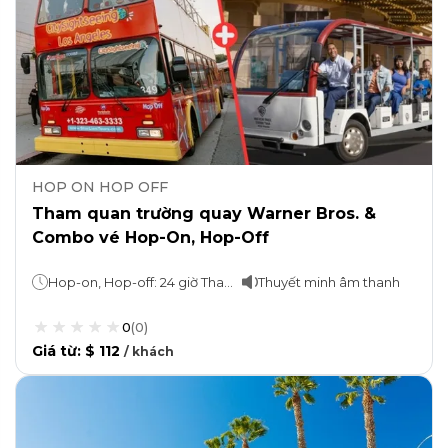
HOP ON HOP OFF
Tham quan trường quay Warner Bros. &
Combo vé Hop-On, Hop-Off
Hop-on, Hop-off: 24 giờ Tham quan xưởng phim Warner Bros.: 3 giờ (1 giờ có hướng dẫn + 2 giờ không có hướng dẫn, Mua sắm và Ăn uống)
Thuyết minh âm thanh
0
(
0
)
Giá từ
:
$ 112
/
khách