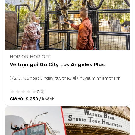
HOP ON HOP OFF
Vé trọn gói Go City Los Angeles Plus
2, 3, 4, 5 hoặc 7 ngày (tùy theo lựa chọn đã chọn)
Thuyết minh âm thanh
0
(
0
)
Giá từ
:
$ 259
/
khách