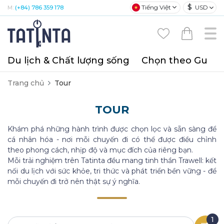
$
Tiếng Việt
USD
M:
(+84) 786 359 178
Du lịch & Chất lượng sống
Chọn theo Gu
T
Trang chủ
Tour
TOUR
Khám phá những hành trình được chọn lọc và sẵn sàng để
cá nhân hóa - nơi mỗi chuyến đi có thể được điều chỉnh
theo phong cách, nhịp độ và mục đích của riêng bạn.
Mỗi trải nghiệm trên Tatinta đều mang tinh thần Trawell: kết
nối du lịch với sức khỏe, tri thức và phát triển bền vững - để
mỗi chuyến đi trở nên thật sự ý nghĩa.
1