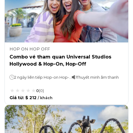
HOP ON HOP OFF
Combo vé tham quan Universal Studios
Hollywood & Hop-On, Hop-Off
2 ngày liên tiếp Hop-on Hop-off: Có giá trị trong 24 giờ liên tục sau khi đổi Universal Studios Hollywood: Có giá trị để vào Công viên Giải trí trong một ngày
Thuyết minh âm thanh
0
(
0
)
Giá từ
:
$ 212
/
khách