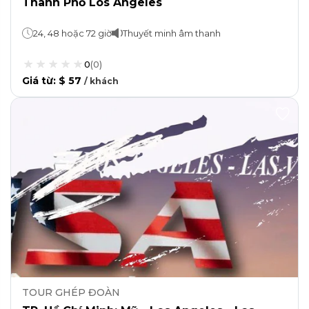
Thành Phố Los Angeles
24, 48 hoặc 72 giờ
Thuyết minh âm thanh
0
(
0
)
Giá từ
:
$ 57
/
khách
TOUR GHÉP ĐOÀN