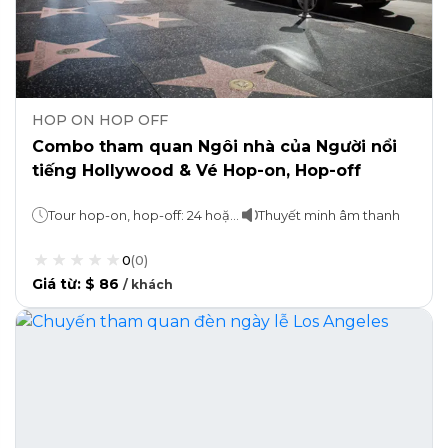
HOP ON HOP OFF
Combo tham quan Ngôi nhà của Người nổi
tiếng Hollywood & Vé Hop-on, Hop-off
Tour hop-on, hop-off: 24 hoặc 48 tiếng tùy quý khách lựa chọn Tham quan nhà của những người nổi tiếng ở Hollywood: 2 giờ
Thuyết minh âm thanh
0
(
0
)
Giá từ
:
$ 86
/
khách