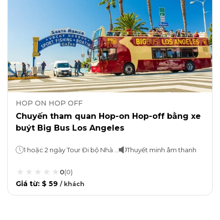
HOP ON HOP OFF
Chuyến tham quan Hop-on Hop-off bằng xe
buýt Big Bus Los Angeles
1 hoặc 2 ngày Tour Đi bộ Nhà hát Trung Quốc TCL: 30 phút Chuyến tham quan bằng xe buýt về nhà của người nổi tiếng: 2 giờ
Thuyết minh âm thanh
0
(
0
)
Giá từ
:
$ 59
/
khách