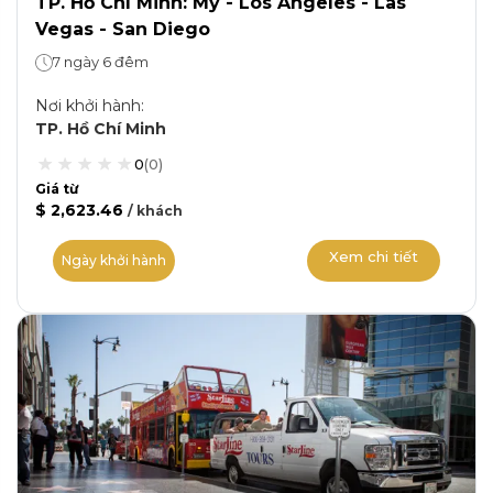
TP. Hồ Chí Minh: Mỹ - Los Angeles - Las
Vegas - San Diego
7 ngày 6 đêm
Nơi khởi hành
:
TP. Hồ Chí Minh
0
(
0
)
Giá từ
$ 2,623.46
/
khách
Xem chi tiết
Ngày khởi hành