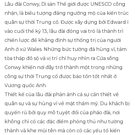
Lâu đài Conwy, Di sản Thế giới được UNESCO công
nhận, là biểu tượng đáng ngưỡng mộ của kiến trúc
quân sự thời Trung cổ. Được xây dựng bởi Edward I
vào cuối thế kỷ 13, lâu đài đóng vai trò là thành trì
chiến lược để khẳng định sự thống trị của người
Anh ở xứ Wales. Những bức tường đá hùng vĩ, tám
tòa tháp đồ sộ và vị trí chỉ huy nhìn ra Cửa sông
Conwy khiến nơi đây trở thành một trong những
công sự thời Trung cổ được bảo tồn tốt nhất ở
Vương quốc Anh.
Thiết kế của lâu đài phản ánh cả sự cần thiết về
quân sự và sự hùng vĩ về mặt thẩm mỹ. Du khách bị
quyến rũ bởi quy mô tuyệt đối của pháo đài, nơi
không chỉ có các đặc điểm phòng thủ như tường
thành và khe mũi tên mà còn có các yếu tố kiến