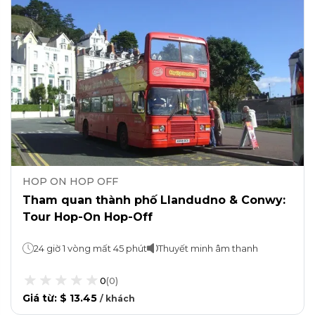
HOP ON HOP OFF
Tham quan thành phố Llandudno & Conwy:
Tour Hop-On Hop-Off
24 giờ 1 vòng mất 45 phút
Thuyết minh âm thanh
0
(
0
)
Giá từ
:
$ 13.45
/
khách