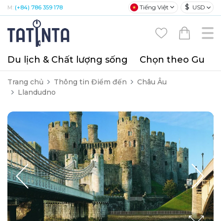
$
Tiếng Việt
USD
M:
(+84) 786 359 178
Du lịch & Chất lượng sống
Chọn theo Gu
T
Trang chủ
Thông tin Điểm đến
Châu Âu
Llandudno