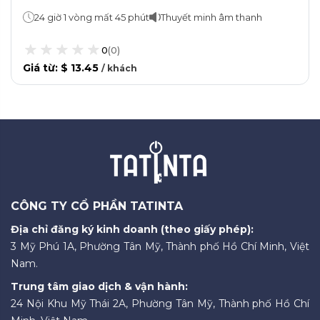
24 giờ 1 vòng mất 45 phút
Thuyết minh âm thanh
0
(
0
)
Giá từ
:
$ 13.45
/
khách
CÔNG TY CỔ PHẦN TATINTA
Địa chỉ đăng ký kinh doanh (theo giấy phép):
3 Mỹ Phú 1A, Phường Tân Mỹ, Thành phố Hồ Chí Minh, Việt
Nam.
Trung tâm giao dịch & vận hành:
24 Nội Khu Mỹ Thái 2A, Phường Tân Mỹ, Thành phố Hồ Chí