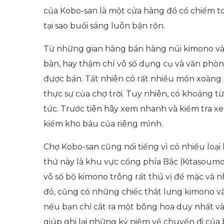
của Kobo-san là một cửa hàng đồ cổ chiếm toà
tại sao buổi sáng luôn bận rộn.
Từ những gian hàng bán hàng núi kimono và 
bàn, hay thậm chí vô số dụng cụ và văn phòn
được bán. Tất nhiên có rất nhiều món xoàng 
thực sự của chợ trời. Tuy nhiên, có khoảng t
tức. Trước tiên hãy xem nhanh và kiểm tra 
kiếm kho báu của riêng mình.
Chợ Kobo-san cũng nổi tiếng vì có nhiều loạ
thứ này là khu vực cổng phía Bắc (Kitasoumo
vô số bộ kimono trông rất thú vị để mặc và 
đó, cũng có những chiếc thắt lưng kimono và 
nếu bạn chỉ cắt ra một bông hoa duy nhất và
giúp ghi lại những kỷ niệm về chuyến đi của b