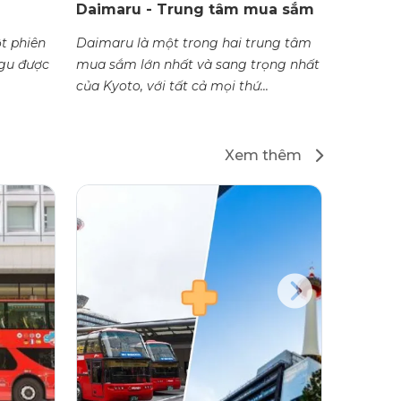
Daimaru - Trung tâm mua sắm
Takash
t phiên
Daimaru là một trong hai trung tâm
Được co
ngu được
mua sắm lớn nhất và sang trọng nhất
trang nhã nhất ở Kyoto, Takash
của Kyoto, với tất cả mọi thứ...
là nơi bạ
Xem thêm