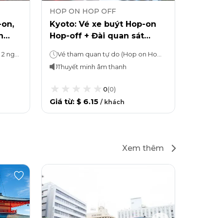
HOP ON HOP OFF
HOP 
on,
Kyoto: Vé xe buýt Hop-on
Vé v
n
Hop-off + Đài quan sát
Hop-o
Tháp Kyoto
cung 
Tàu tham quan tự do: 1 hoặc 2 ngày (tùy chọn)Thời gian đi thuyền: 2 giờ
Vé tham quan tự do (Hop on Hop off): 1 ngàyĐài quan sát Tháp Kyoto - tham quan bao lâu tùy thích
Thuyết minh âm thanh
Thuy
0
(
0
)
Giá từ
:
$ 6.15
Giá từ
/
khách
Xem thêm