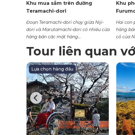
 Mall
Khu mua sắm trên đường
Khu ph
Teramachi-dori
Furumo
a sắm
Đoạn Teramachi-dori chạy giữa Niji-
Hai con 
dori và Marutamachi-dori có nhiều cửa
hàng bán
hàng bán các mặt hàng...
cổ
Tour liên quan v
Lựa chọn hàng đầu