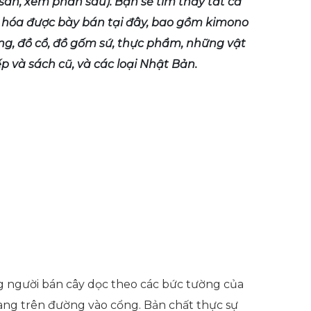
-san, xem phần sau). Bạn sẽ tìm thấy tất cả
g hóa được bày bán tại đây, bao gồm kimono
ng, đồ cổ, đồ gốm sứ, thực phẩm, những vật
ếp và sách cũ, và các loại Nhật Bản.
ng người bán cây dọc theo các bức tường của
đang trên đường vào cổng. Bản chất thực sự