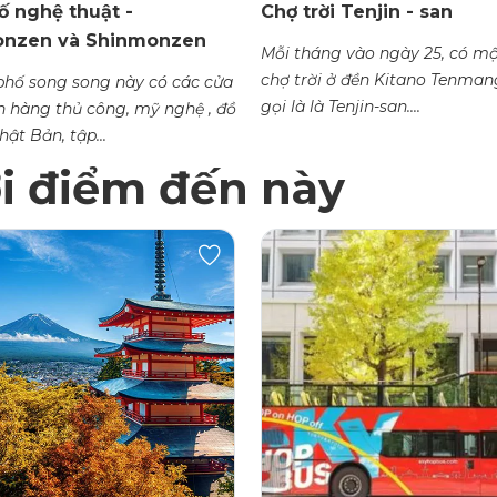
ố nghệ thuật -
Chợ trời Tenjin - san
nzen và Shinmonzen
Mỗi tháng vào ngày 25, có mộ
chợ trời ở đền Kitano Tenma
phố song song này có các cửa
gọi là là Tenjin-san....
 hàng thủ công, mỹ nghệ , đồ
 của Nhật Bản, tập...
ới điểm đến này