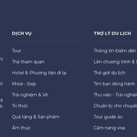
DỊCH VỤ
TRỢ LÝ DU LỊCH
Tour
Thông tin Điểm đến
hí
Thẻ tham quan
Lên chương trình & 
Hotel & Phương tiện đi lại
Thế giới du lịch
hố
Khỏe - Đẹp
Tìm bạn đồng hành
Trải nghiệm & Vé
Thư viện - Trải nghi
và
Tri thức
Chuẩn bị cho chuyến
ch
Quà tặng & Sản phẩm
Tour guide ảo
Ẩm thực
Cẩm nang visa