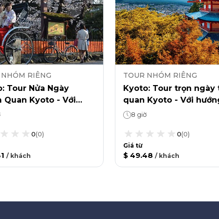
 NHÓM RIÊNG
TOUR NHÓM RIÊNG
o: Tour Nửa Ngày
Kyoto: Tour trọn ngày
 Quan Kyoto - Với
quan Kyoto - Với hướn
g Dẫn Viên Địa
dẫn viên địa phương
ờ
8 giờ
ng
chuyên nghiệp
0
(
0
)
0
(
0
)
Giá từ
31
$ 49.48
/
khách
/
khách