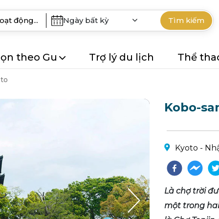
Ngày bất kỳ
Tìm kiếm
ọn theo Gu
Trợ lý du lịch
Thể tha
to
Kobo-sa
Kyoto - Nh
Là chợ trời đ
một trong hai