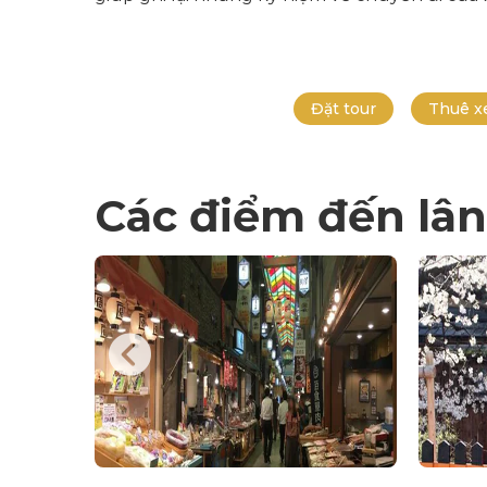
Đặt tour
Thuê x
Các điểm đến lân