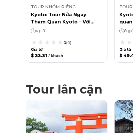
TOUR NHÓM RIÊNG
TOUR
yoto
Kyoto: Tour Nửa Ngày
Kyoto
ủy
Tham Quan Kyoto - Với
quan
Hướng Dẫn Viên Địa
dẫn 
4 giờ
8 gi
Tham quan tự do: 1 hoặc 2 ngày (tùy theo lựa chọn)Thủy cung Kyoto: Tham quan bao lâu tùy thích
Phương
chuy
0
(
0
)
Giá từ
Giá từ
$ 33.31
$ 49.
/
khách
Tour lân cận