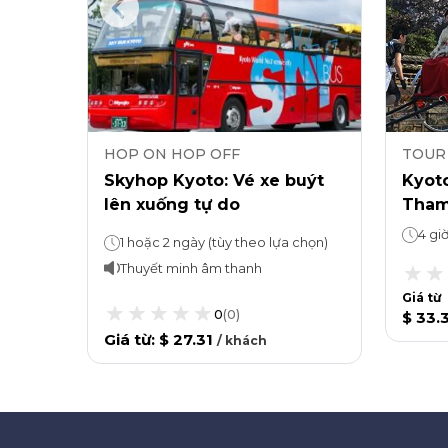
HOP ON HOP OFF
TOUR
-on
Skyhop Kyoto: Vé xe buýt
Kyot
lên xuống tự do
Tham
Hướn
4 gi
Vé tham quan tự do (Hop on Hop off): 1 ngàyĐài quan sát Tháp Kyoto - tham quan bao lâu tùy thích
1 hoặc 2 ngày (tùy theo lựa chọn)
Phươ
Thuyết minh âm thanh
Giá từ
0
(
0
)
$ 33.
Giá từ
:
$ 27.31
/
khách