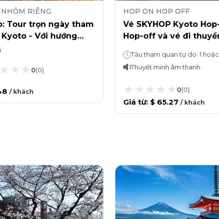
 NHÓM RIÊNG
HOP ON HOP OFF
: Tour trọn ngày tham
Vé SKYHOP Kyoto Hop-
 Kyoto - Với hướng
Hop-off và vé đi thuyề
viên địa phương
trên sông Hozugawa
ờ
ên nghiệp
Thuyết minh âm thanh
0
(
0
)
0
(
0
)
48
/
khách
Giá từ
:
$ 65.27
/
khách