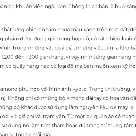
n bộ khuôn viên ngôi đền. Thông lệ cơ bản là buổi sáng
thắt lưng obi trên tấm nhựa màu xanh trên mặt đất, đến
g phẩm được đóng gói trong hộp gỗ, có rất nhiều loại c
xĩnh trong những vật quý giá , nhưng việc tìm ra kho bá
ừ 1.200 đến 1.300 gian hàng, vì vậy nhìn từng gian hàng 
xem có quầy hàng nào có loại đồ mà bạn muốn xem kỹ hơ
i kimono phù hợp với hình ảnh Kyoto. Trong thị trường, 
n). Không chỉ có những bộ kimono dài tay có hoa văn đắ
những bộ khác được sử dụng làm nguyên liệu để may lại 
obi với giá chỉ vài trăm yên. Từ một bộ quần áo có họa t
 sử dụng nó làm tấm thảm hoặc đồ trang trí trung tâm t
ạn sẽ tồn tại mãi mãi.