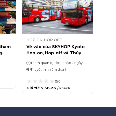
HOP ON HOP OFF
HOP 
 tham
Vé vào cửa SKYHOP Kyoto
Vé S
g
Hop-on, Hop-off và Thủy
Hop-o
cung Kyoto:
trên
Tham quan tự do: 1 hoặc 2 ngày (tùy theo lựa chọn)Thủy cung Kyoto: Tham quan bao lâu tùy thích
Thuyết minh âm thanh
Thuy
0
(
0
)
Giá từ
:
$ 36.26
Giá từ
/
khách