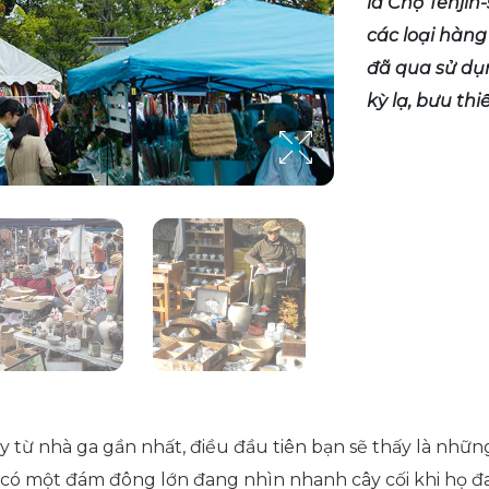
là Chợ Tenjin
các loại hàn
đã qua sử dụ
kỳ lạ, bưu thi
ây từ nhà ga gần nhất, điều đầu tiên bạn sẽ thấy là nhữ
đã có một đám đông lớn đang nhìn nhanh cây cối khi họ 