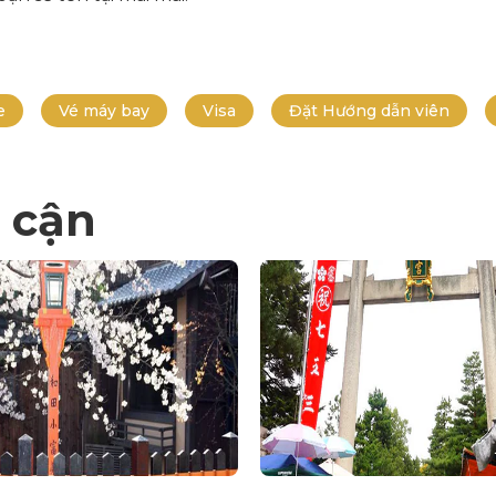
e
Vé máy bay
Visa
Đặt Hướng dẫn viên
 cận