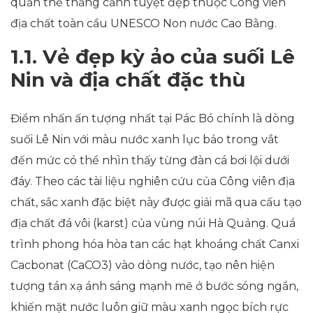
quần thể thắng cảnh tuyệt đẹp thuộc Công viên
địa chất toàn cầu UNESCO Non nước Cao Bằng.
1.1. Vẻ đẹp kỳ ảo của suối Lê
Nin và địa chất đặc thù
Điểm nhấn ấn tượng nhất tại Pác Bó chính là dòng
suối Lê Nin với màu nước xanh lục bảo trong vắt
đến mức có thể nhìn thấy từng đàn cá bơi lội dưới
đáy. Theo các tài liệu nghiên cứu của Công viên địa
chất, sắc xanh đặc biệt này được giải mã qua cấu tạo
địa chất đá vôi (karst) của vùng núi Hà Quảng. Quá
trình phong hóa hòa tan các hạt khoáng chất Canxi
Cacbonat (CaCO3) vào dòng nước, tạo nên hiện
tượng tán xạ ánh sáng mạnh mẽ ở bước sóng ngắn,
khiến mặt nước luôn giữ màu xanh ngọc bích rực