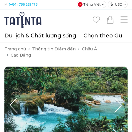
$
Tiếng Việt
USD
M:
(+84) 786 359 178
Du lịch & Chất lượng sống
Chọn theo Gu
T
Trang chủ
Thông tin Điểm đến
Châu Á
Cao Bằng