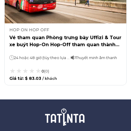
HOP ON HOP OFF
Vé tham quan Phòng trưng bày Uffizi & Tour
xe buýt Hop-On Hop-Off tham quan thành
phố Florence
24 hoặc 48 giờ (tùy theo lựa chọn)
Thuyết minh âm thanh
0
(
0
)
Giá từ
:
$ 83.03
/
khách