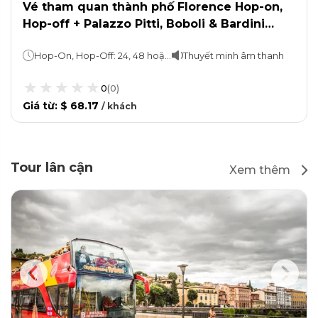
Vé tham quan thành phố Florence Hop-on,
Hop-off + Palazzo Pitti, Boboli & Bardini
Gardens
Hop-On, Hop-Off: 24, 48 hoặc 72 giờVé tham quan: Ở lại bao lâu tùy thích
Thuyết minh âm thanh
0
(
0
)
Giá từ
:
$ 68.17
/
khách
Tour lân cận
Xem thêm