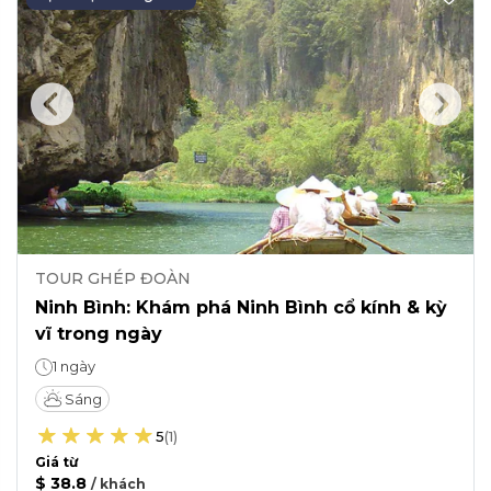
TOUR GHÉP ĐOÀN
Ninh Bình: Khám phá Ninh Bình cổ kính & kỳ
vĩ trong ngày
1 ngày
Sáng
5
(
1
)
Giá từ
$ 38.8
/
khách