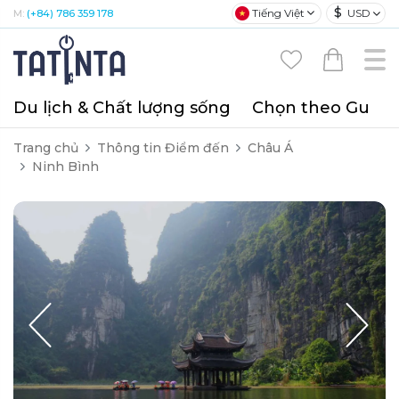
$
Tiếng Việt
USD
M:
(+84) 786 359 178
Du lịch & Chất lượng sống
Chọn theo Gu
T
Trang chủ
Thông tin Điểm đến
Châu Á
Ninh Bình