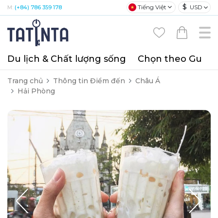
$
Tiếng Việt
USD
M:
(+84) 786 359 178
Du lịch & Chất lượng sống
Chọn theo Gu
T
Trang chủ
Thông tin Điểm đến
Châu Á
Hải Phòng