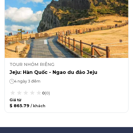
TOUR NHÓM RIÊNG
Jeju: Hàn Quốc - Ngao du đảo Jeju
4 ngày 3 đêm
0
(
0
)
Giá từ
$ 865.79
/
khách