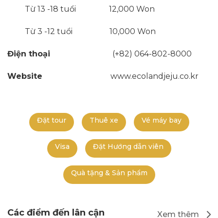
Từ 13 -18 tuổi 12,000 Won
Từ 3 -12 tuổi 10,000 Won
Điện thoại
(+82) 064-802-8000
Website
www.ecolandjeju.co.kr
Đặt tour
Thuê xe
Vé máy bay
www.ecolandjeju.co.kr
Visa
Đặt Hướng dẫn viên
Quà tặng & Sản phẩm
Các điểm đến lân cận
Xem thêm