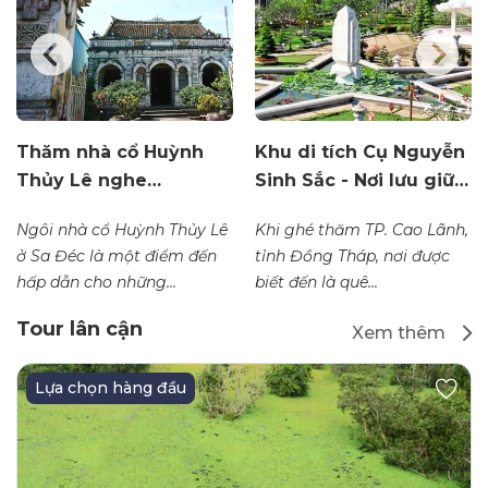
Thăm nhà cổ Huỳnh
Khu di tích Cụ Nguyễn
Thủy Lê nghe…
Sinh Sắc - Nơi lưu giữ…
Ngôi nhà cổ Huỳnh Thủy Lê
Khi ghé thăm TP. Cao Lãnh,
ở Sa Đéc là một điểm đến
tỉnh Đồng Tháp, nơi được
hấp dẫn cho những...
biết đến là quê...
Tour lân cận
Xem thêm
Lựa chọn hàng đầu