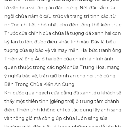
tố văn hóa và tôn giáo đặc trưng. Nét đặc sắc của
ngôi chùa nằm ở cấu trúc và trang trí tinh xảo, từ
những chi tiết nhỏ nhất cho đến tổng thể kiến trúc:
Trước cửa chính của chùa là tượng đá xanh hai con
kỳ lân to lớn, được điêu khắc tinh xảo. Đây là biểu
tượng của sự bảo vệ và may mắn. Hai bức tranh ông
Thiện và ông Ác ở hai bên cửa chính là hình ảnh
quen thuộc trong các ngôi chùa Trung Hoa, mang
ý nghĩa bảo vệ, trấn giữ bình an cho nơi thờ cúng.
Bên Trong Chùa Kiến An Cung
Khi bước qua ngạch cửa bằng đá xanh, du khách sẽ
thấy một thiên tỉnh (giếng trời) ở trung tâm chánh
điện. Thiên tỉnh không chỉ có tác dụng lấy ánh sáng
và thông gió mà còn giúp chùa luôn sáng sủa,
thoáng mát, đặc biệt là trong những ngày lễ lớn khi