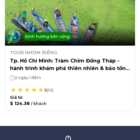
Định hướng bền vững
TOUR NHÓM RIÊNG
Tp. Hồ Chí Minh: Tràm Chim Đồng Tháp -
hành trình khám phá thiên nhiên & bảo tồn
sinh thái
2 ngày 1 đêm
5
(
10
)
Giá từ
$ 124.38
/
khách