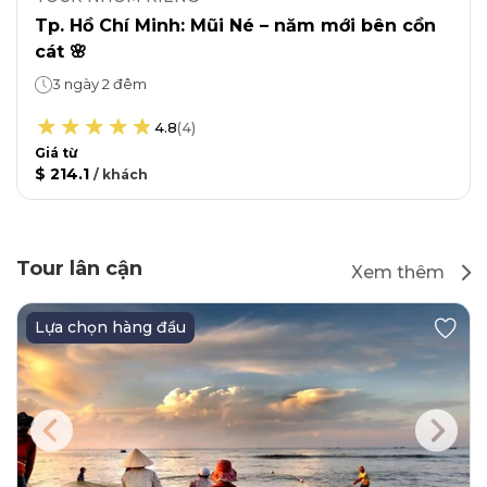
Tp. Hồ Chí Minh: Mũi Né – năm mới bên cồn
cát 🌸
3 ngày 2 đêm
4.8
(
4
)
Giá từ
$ 214.1
/
khách
Tour lân cận
Xem thêm
Lựa chọn hàng đầu