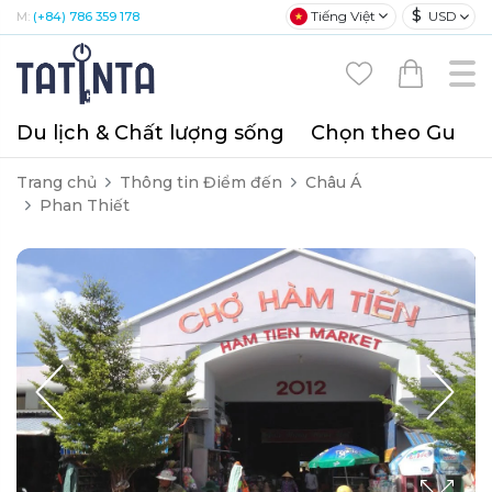
$
Tiếng Việt
USD
M:
(+84) 786 359 178
Du lịch & Chất lượng sống
Chọn theo Gu
T
Trang chủ
Thông tin Điểm đến
Châu Á
Phan Thiết