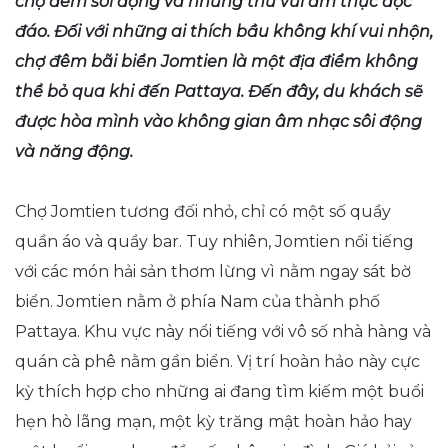
chợ đêm sôi động và những thú vui ẩm thực độc
đáo. Đối với những ai thích bầu không khí vui nhộn,
chợ đêm bãi biển Jomtien là một địa điểm không
thể bỏ qua khi đến Pattaya. Đến đây, du khách sẽ
được hòa mình vào không gian âm nhạc sôi động
và năng động.
Chợ Jomtien tương đối nhỏ, chỉ có một số quầy
quần áo và quầy bar. Tuy nhiên, Jomtien nổi tiếng
với các món hải sản thơm lừng vì nằm ngay sát bờ
biển. Jomtien nằm ở phía Nam của thành phố
Pattaya. Khu vực này nổi tiếng với vô số nhà hàng và
quán cà phê nằm gần biển. Vị trí hoàn hảo này cực
kỳ thích hợp cho những ai đang tìm kiếm một buổi
hẹn hò lãng mạn, một kỳ trăng mật hoàn hảo hay