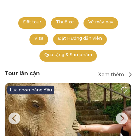
Đặt tour
Thuê xe
Vé máy bay
Visa
Đặt Hướng dẫn viên
Quà tặng & Sản phẩm
Tour lân cận
Xem thêm
Lựa chọn hàng đầu