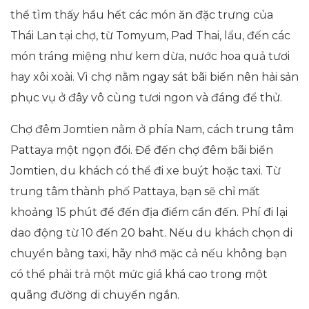
thể tìm thấy hầu hết các món ăn đặc trưng của
Thái Lan tại chợ, từ Tomyum, Pad Thai, lẩu, đến các
món tráng miệng như kem dừa, nước hoa quả tươi
hay xôi xoài. Vì chợ nằm ngay sát bãi biển nên hải sản
phục vụ ở đây vô cùng tươi ngon và đáng để thử.
Chợ đêm Jomtien nằm ở phía Nam, cách trung tâm
Pattaya một ngọn đồi. Để đến chợ đêm bãi biển
Jomtien, du khách có thể đi xe buýt hoặc taxi. Từ
trung tâm thành phố Pattaya, bạn sẽ chỉ mất
khoảng 15 phút để đến địa điểm cần đến. Phí đi lại
dao động từ 10 đến 20 baht. Nếu du khách chọn di
chuyển bằng taxi, hãy nhớ mặc cả nếu không bạn
có thể phải trả một mức giá khá cao trong một
quãng đường di chuyển ngắn.