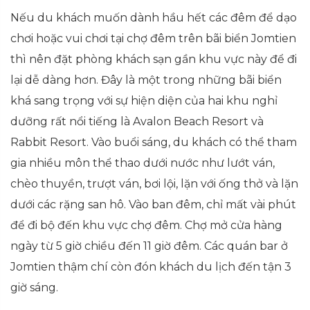
Nếu du khách muốn dành hầu hết các đêm để dạo
chơi hoặc vui chơi tại chợ đêm trên bãi biển Jomtien
thì nên đặt phòng khách sạn gần khu vực này để đi
lại dễ dàng hơn. Đây là một trong những bãi biển
khá sang trọng với sự hiện diện của hai khu nghỉ
dưỡng rất nổi tiếng là Avalon Beach Resort và
Rabbit Resort. Vào buổi sáng, du khách có thể tham
gia nhiều môn thể thao dưới nước như lướt ván,
chèo thuyền, trượt ván, bơi lội, lặn với ống thở và lặn
dưới các rặng san hô. Vào ban đêm, chỉ mất vài phút
để đi bộ đến khu vực chợ đêm. Chợ mở cửa hàng
ngày từ 5 giờ chiều đến 11 giờ đêm. Các quán bar ở
Jomtien thậm chí còn đón khách du lịch đến tận 3
giờ sáng.