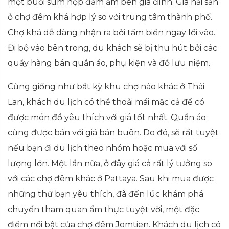
một buổi sum họp đầm ấm bên gia đình. Giá hải sản
ở chợ đêm khá hợp lý so với trung tâm thành phố.
Chợ khá dễ dàng nhận ra bởi tấm biển ngay lối vào.
Đi bộ vào bên trong, du khách sẽ bị thu hút bởi các
quầy hàng bán quần áo, phụ kiện và đồ lưu niệm.
Cũng giống như bất kỳ khu chợ nào khác ở Thái
Lan, khách du lịch có thể thoải mái mặc cả để có
được món đồ yêu thích với giá tốt nhất. Quần áo
cũng được bán với giá bán buôn. Do đó, sẽ rất tuyệt
nếu bạn đi du lịch theo nhóm hoặc mua với số
lượng lớn. Một lần nữa, ở đây giá cả rất lý tưởng so
với các chợ đêm khác ở Pattaya. Sau khi mua được
những thứ bạn yêu thích, đã đến lúc khám phá
chuyến tham quan ẩm thực tuyệt vời, một đặc
điểm nổi bật của chợ đêm Jomtien. Khách du lịch có