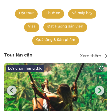
Đặt tour
Thuê xe
Vé máy bay
Visa
Đặt Hướng dẫn viên
Quà tặng & Sản phẩm
Tour lân cận
Xem thêm
Lựa chọn hàng đầu