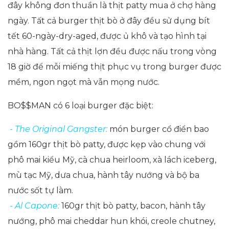
đây không đơn thuần là thịt patty mua ở chợ hàng
ngày. Tất cả burger thịt bò ở đây đều sử dụng bít
tết 60-ngày-dry-aged, được ủ khô và tạo hình tại
nhà hàng. Tất cả thịt lợn đều được nấu trong vòng
18 giờ để mỗi miếng thịt phục vụ trong burger được
mềm, ngon ngọt mà vẫn mọng nước.
BO$$MAN có 6 loại burger đặc biệt:
- The Original Gangster:
món burger cổ điển bao
gồm 160gr thịt bò patty, được kẹp vào chung với
phô mai kiểu Mỹ, cà chua heirloom, xà lách iceberg,
mù tạc Mỹ, dưa chua, hành tây nướng và bộ ba
nước sốt tự làm.
- Al Capone:
160gr thịt bò patty, bacon, hành tây
nướng, phô mai cheddar hun khói, creole chutney,