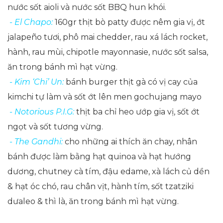
nước sốt aioli và nước sốt BBQ hun khói.
- El Chapo:
160gr thịt bò patty được nêm gia vị, ớt
jalapeño tươi, phô mai chedder, rau xá lách rocket,
hành, rau mùi, chipotle mayonnasie, nước sốt salsa,
ăn trong bánh mì hạt vừng.
- Kim ‘Chi’ Un:
bánh burger thịt gà có vị cay của
kimchi tự làm và sốt ớt lên men gochujang mayo
- Notorious P.I.G:
thịt ba chỉ heo ướp gia vị, sốt ớt
ngọt và sốt tương vừng.
- The Gandhi:
cho những ai thích ăn chay, nhân
bánh được làm bằng hạt quinoa và hạt hướng
dương, chutney cà tím, đậu edame, xà lách củ dền
& hạt óc chó, rau chân vịt, hành tím, sốt tzatziki
dưaleo & thì là, ăn trong bánh mì hạt vừng.