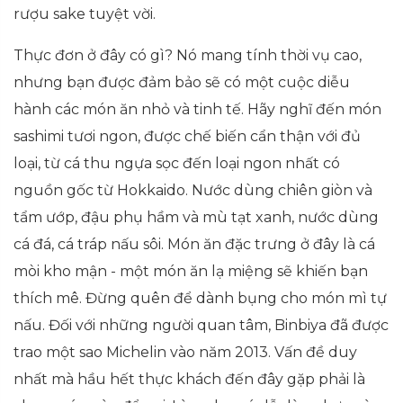
rượu sake tuyệt vời.
Thực đơn ở đây có gì? Nó mang tính thời vụ cao,
nhưng bạn được đảm bảo sẽ có một cuộc diễu
hành các món ăn nhỏ và tinh tế. Hãy nghĩ đến món
sashimi tươi ngon, được chế biến cẩn thận với đủ
loại, từ cá thu ngựa sọc đến loại ngon nhất có
nguồn gốc từ Hokkaido. Nước dùng chiên giòn và
tẩm ướp, đậu phụ hầm và mù tạt xanh, nước dùng
cá đá, cá tráp nấu sôi. Món ăn đặc trưng ở đây là cá
mòi kho mận - một món ăn lạ miệng sẽ khiến bạn
thích mê. Đừng quên để dành bụng cho món mì tự
nấu. Đối với những người quan tâm, Binbiya đã được
trao một sao Michelin vào năm 2013. Vấn đề duy
nhất mà hầu hết thực khách đến đây gặp phải là