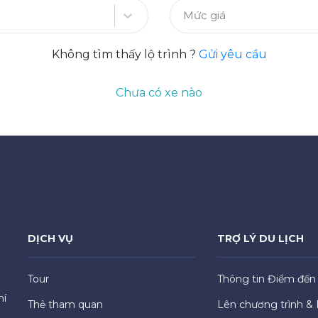
Mức giá
Không tìm thấy lộ trình ?
Gửi yêu cầu
Chưa có xe nào
DỊCH VỤ
TRỢ LÝ DU LỊCH
Tour
Thông tin Điểm đến
hí
Thẻ tham quan
Lên chương trình & 