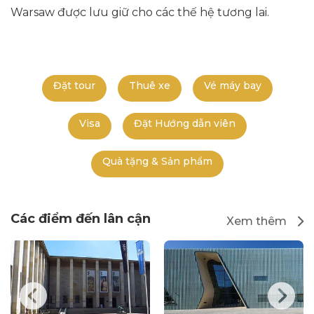
Warsaw được lưu giữ cho các thế hệ tương lai.
Đặt tour
Thuê xe
Vé máy bay
Visa
Đặt Hướng dẫn viên
Quà tặng & Sản phẩm
Các điểm đến lân cận
Xem thêm