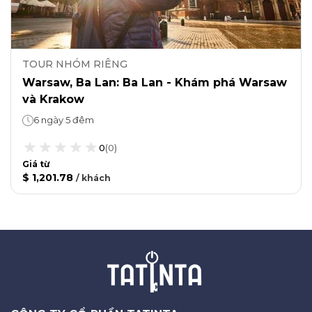
TOUR NHÓM RIÊNG
Warsaw, Ba Lan: Ba Lan - Khám phá Warsaw
và Krakow
6 ngày 5 đêm
0
(
0
)
Giá từ
$ 1,201.78
/
khách