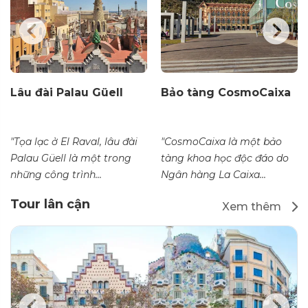
Lâu đài Palau Güell
Bảo tàng CosmoCaixa
"Tọa lạc ở El Raval, lâu đài
"CosmoCaixa là một bảo
Palau Güell là một trong
tàng khoa học độc đáo do
những công trình...
Ngân hàng La Caixa...
Tour lân cận
Xem thêm