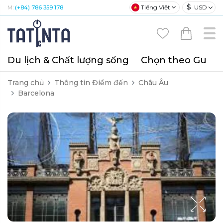
$
Tiếng Việt
USD
M:
(+84) 786 359 178
Du lịch & Chất lượng sống
Chọn theo Gu
T
Trang chủ
Thông tin Điểm đến
Châu Âu
Barcelona