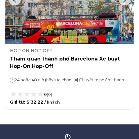
HOP ON HOP OFF
Tham quan thành phố Barcelona Xe buýt
Hop-On Hop-Off
24 hoặc 48 giờ (hãy lựa chọn của bạn!) Khoảng 2 giờ mỗi tuyến
Thuyết minh âm thanh
0
(
0
)
Giá từ
:
$ 32.22
/
khách