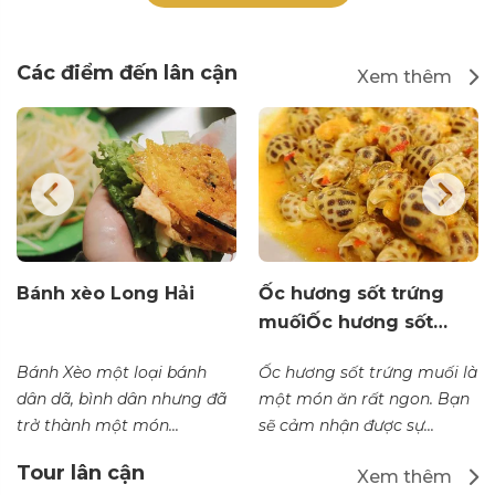
Các điểm đến lân cận
Xem thêm
Bánh xèo Long Hải
Ốc hương sốt trứng
muốiỐc hương sốt…
Bánh Xèo một loại bánh
Ốc hương sốt trứng muối là
dân dã, bình dân nhưng đã
một món ăn rất ngon. Bạn
trở thành một món...
sẽ cảm nhận được sự...
Tour lân cận
Xem thêm