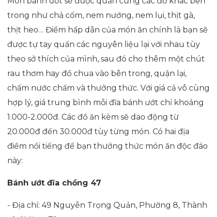
Món bánh ướt sẽ được quấn cùng các đồ khác bên
trong như chả cốm, nem nướng, nem lụi, thịt gà,
thịt heo… Điểm hấp dẫn của món ăn chính là bạn sẽ
được tự tay quấn các nguyên liệu lại với nhau tùy
theo sở thích của mình, sau đó cho thêm một chút
rau thơm hay đồ chua vào bên trong, quận lại,
chấm nước chấm và thưởng thức. Với giá cả vô cùng
hợp lý, giá trung bình mỗi đĩa bánh ướt chỉ khoảng
1.000-2.000đ. Các đồ ăn kèm sẽ dao động từ
20.000đ đến 30.000đ tùy từng món. Có hai địa
điểm nổi tiếng để bạn thưởng thức món ăn độc đáo
này:
Bánh ướt đĩa chồng 47
- Địa chỉ: 49
Nguyễn Trọng Quản, Phường 8, Thành