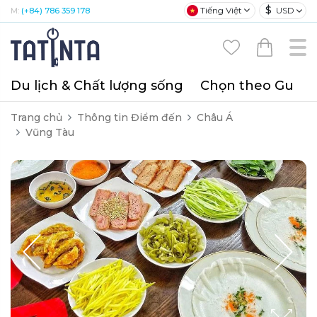
$
Tiếng Việt
USD
M:
(+84) 786 359 178
Du lịch & Chất lượng sống
Chọn theo Gu
T
Trang chủ
Thông tin Điểm đến
Châu Á
Vũng Tàu