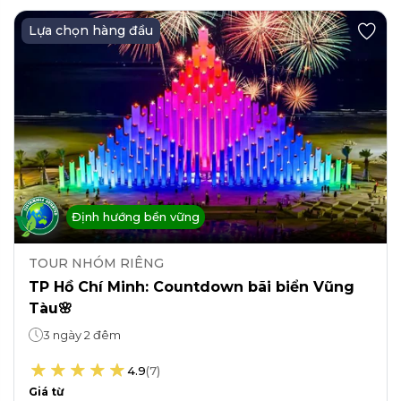
Lựa chọn hàng đầu
Định hướng bền vững
TOUR NHÓM RIÊNG
TP Hồ Chí Minh: Countdown bãi biển Vũng
Tàu🌸
3 ngày 2 đêm
4.9
(
7
)
Giá từ