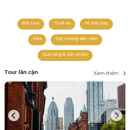
Đặt tour
Thuê xe
Vé máy bay
Visa
Đặt Hướng dẫn viên
Quà tặng & Sản phẩm
Tour lân cận
Xem thêm