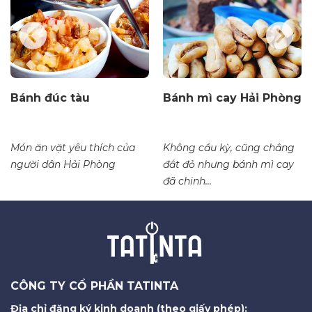
Bánh đúc tàu
Bánh mì cay Hải Phòng
Món ăn vặt yêu thích của
Không cầu kỳ, cũng chẳng
người dân Hải Phòng
đắt đỏ nhưng bánh mì cay
đã chinh...
CÔNG TY CỔ PHẦN TATINTA
Địa chỉ đăng ký kinh doanh (theo giấy phép):