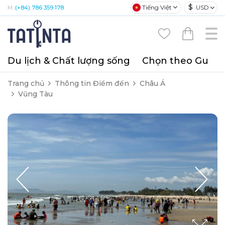
$
Tiếng Việt
USD
M:
(+84) 786 359 178
Du lịch & Chất lượng sống
Chọn theo Gu
T
Trang chủ
Thông tin Điểm đến
Châu Á
Vũng Tàu