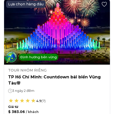
Lựa chọn hàng đầu
Định hướng bền vững
TOUR NHÓM RIÊNG
TP Hồ Chí Minh: Countdown bãi biển Vũng
Tàu🌸
3 ngày 2 đêm
4.9
(
7
)
Giá từ
$ 383.06
/
khách