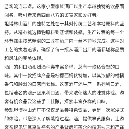
游客流连忘返。这家小型家族酒厂以生产卓越独特的饮品而
闻名，吸引着来自四面八方的鉴赏家和爱好者。
坦博林山酒厂的独特之处在于其对传统工艺和本地原料的坚
持。从精心挑选植物原料到蒸馏和装瓶，生产过程的每一个
环节都由技艺精湛的工匠在酒厂内一丝不苟地完成。这种对
工艺的执着追求，确保了每一瓶从酒厂出厂的酒都堪称品质
和风味的完美体现。
酒厂的利口酒和烈酒种类丰富多样，总有一款适合您的口
味。其中一款招牌产品是柠檬西姆伏特加，以其浓郁的柑橘
香气和顺滑的口感而著称。这家酒厂还生产一系列利口酒，
包括著名的澳洲坚果利口酒，带来浓郁迷人的味觉体验。游
客有机会品尝这些手工佳酿，探索丰富多样的口味。
参观坦博林山酒厂不仅仅是品尝特色饮品，更是一次沉浸式
的体验，带您深入了解蒸馏过程。酒厂提供导览服务，让游
客亲眼见证其享誉盛名的产品背后所蕴含的精湛技艺和严谨