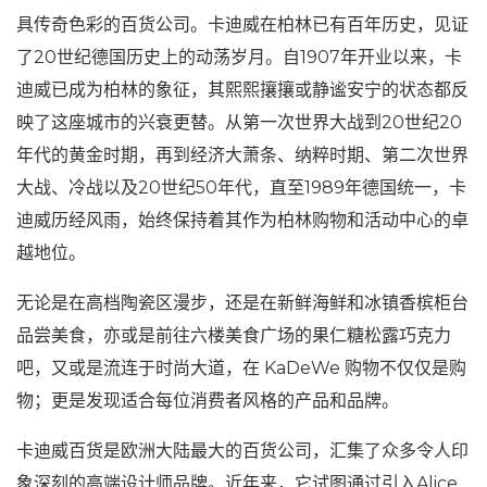
具传奇色彩的百货公司。卡迪威在柏林已有百年历史，见证
了20世纪德国历史上的动荡岁月。自1907年开业以来，卡
迪威已成为柏林的象征，其熙熙攘攘或静谧安宁的状态都反
映了这座城市的兴衰更替。从第一次世界大战到20世纪20
年代的黄金时期，再到经济大萧条、纳粹时期、第二次世界
大战、冷战以及20世纪50年代，直至1989年德国统一，卡
迪威历经风雨，始终保持着其作为柏林购物和活动中心的卓
越地位。
无论是在高档陶瓷区漫步，还是在新鲜海鲜和冰镇香槟柜台
品尝美食，亦或是前往六楼美食广场的果仁糖松露巧克力
吧，又或是流连于时尚大道，在 KaDeWe 购物不仅仅是购
物；更是发现适合每位消费者风格的产品和品牌。
卡迪威百货是欧洲大陆最大的百货公司，汇集了众多令人印
象深刻的高端设计师品牌。近年来，它试图通过引入Alice