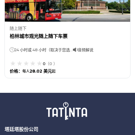
随上随下
柏林城市观光随上随下车票
24 小时或 48 小时（取决于您选择的选项）巴士之旅：一圈需要 2 小时 30 分钟。
音频解说
0
（
0
）
价格
：
28.02 美元
每人
起
塔廷塔股份公司